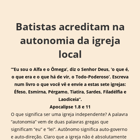
↓
Main
Skip
Navigation
to
Batistas acreditam na
Main
Content
autonomia da igreja
local
“‘Eu sou o Alfa e o Ômega’, diz o Senhor Deus, ‘o que é,
o que era e o que há de vir, o Todo-Poderoso’. Escreva
num livro o que você vê e envie a estas sete igrejas:
Éfeso, Esmirna, Pérgamo, Tiatira, Sardes, Filadélfia e
Laodiceia”.
Apocalipse 1.8 e 11
O que significa ser uma igreja independente? A palavra
“autonomia” vem de duas palavras gregas que
significam “eu” e “lei”. Autônomo significa auto-governo
e auto-direção. Claro que a igreja não é absolutamente