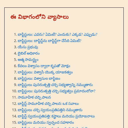
ఈ విభాగంలోని వ్యాసాలు
బాప్టిస్టులు: ఎవరు? ఏమిటి? ఎందుకు? ఎక్కడ? ఎప్పుడు?
బాప్టిస్టులు: బాప్టిస్ట్‌ను బాప్టిస్ట్‌గా చేసేది ఏమిటి?
యేసు ప్రభువు
బైబిల్ అధికారం
ఆత్మ సామర్థ్యం
కేవలం విశ్వాసం ద్వారా కృపతో మోక్షం
బాప్టిస్టులు: విశ్వాసి యొక్క యాజకత్వం
బాప్టిస్టులు: విశ్వాసుల బాప్టిజం
బాప్టిస్టులు పునరుత్పత్తి చర్చి సభ్యత్వాన్ని నమ్ముతారు
బాప్టిస్టులు: పునరుత్పత్తి చర్చి సభ్యత్వం ప్రమాదంలోనా?
సామూహిక చర్చి పాలన
బాప్టిస్ట్ సామూహిక చర్చి పాలన: ఒక సవాలు
బాప్టిస్టులు చర్చి స్వయంప్రతిపత్తిని నమ్ముతారు
బాప్టిస్ట్ స్వయంప్రతిపత్తి: కష్టాలు మరియు ప్రయోజనాలు
బాప్టిస్టులు మరియు స్వచ్ఛంద సహకారం