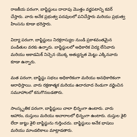
రాజకీయ పరంగా, బాప్టిస్టులు దాదాపు మొత్తం వర్ణపటాన్ని కవర్
చేస్తారు. వారు అనేక ప్రభుత్వ పదవులలో పనిచేస్తారు మరియు ప్రభుత్వ
హింసను కూడా భరిస్తారు.
విద్యా పరంగా, బాప్టిస్టులు నిరక్షరాస్యుల నుండి ప్రకాశవంతమైన
పండితుల వరకు ఉన్నారు. బాప్టిస్టులలో అధికారిక విద్య లేనివారు
మరియు అకాడమిక్ నిచ్చెన యొక్క అత్యున్నత మెట్టు ఎక్కినవారు
కూడా ఉన్నారు.
మత పరంగా, బాప్టిస్టు సభలు అధికారికంగా మరియు అనధికారికంగా
ఆరాధిస్తాయి. వారు రక్షణాత్మక మరియు ఉదారవాద రెండుగా వర్ణించిన
సమూహాలలో కనుగొనబడతారు.
సాంస్కృతిక పరంగా, బాప్టిస్టులు చాలా భిన్నంగా ఉంటారు. వారు
ఆహారం, దుస్తులు మరియు ఆచారాలలో భిన్నంగా ఉంటారు. దుస్తుల శైలి
లేదా జుట్టు శైలి బాప్టిస్టును గుర్తించదు. బాప్టిస్టులు అనేక భాషలు
మరియు మాండలికాలు మాట్లాడతారు.