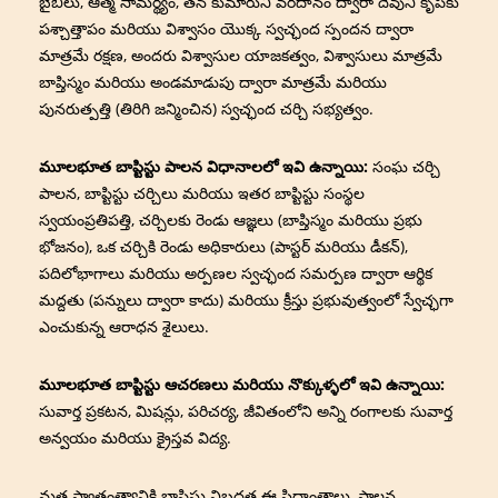
బైబిలు, ఆత్మ సామర్థ్యం, తన కుమారుని వరదానం ద్వారా దేవుని కృపకు
పశ్చాత్తాపం మరియు విశ్వాసం యొక్క స్వచ్ఛంద స్పందన ద్వారా
మాత్రమే రక్షణ, అందరు విశ్వాసుల యాజకత్వం, విశ్వాసులు మాత్రమే
బాప్తిస్మం మరియు అండమాడుపు ద్వారా మాత్రమే మరియు
పునరుత్పత్తి (తిరిగి జన్మించిన) స్వచ్ఛంద చర్చి సభ్యత్వం.
మూలభూత బాప్టిస్టు పాలన విధానాలలో ఇవి ఉన్నాయి:
సంఘ చర్చి
పాలన, బాప్టిస్టు చర్చిలు మరియు ఇతర బాప్టిస్టు సంస్థల
స్వయంప్రతిపత్తి, చర్చిలకు రెండు ఆజ్ఞలు (బాప్తిస్మం మరియు ప్రభు
భోజనం), ఒక చర్చికి రెండు అధికారులు (పాస్టర్ మరియు డీకన్),
పదిలోభాగాలు మరియు అర్పణల స్వచ్ఛంద సమర్పణ ద్వారా ఆర్థిక
మద్దతు (పన్నులు ద్వారా కాదు) మరియు క్రీస్తు ప్రభువుత్వంలో స్వేచ్ఛగా
ఎంచుకున్న ఆరాధన శైలులు.
మూలభూత బాప్టిస్టు ఆచరణలు మరియు నొక్కుళ్ళలో ఇవి ఉన్నాయి:
సువార్త ప్రకటన, మిషన్లు, పరిచర్య, జీవితంలోని అన్ని రంగాలకు సువార్త
అన్వయం మరియు క్రైస్తవ విద్య.
మత స్వాతంత్ర్యానికి బాప్టిస్టు నిబద్ధత ఈ సిద్ధాంతాలు, పాలన