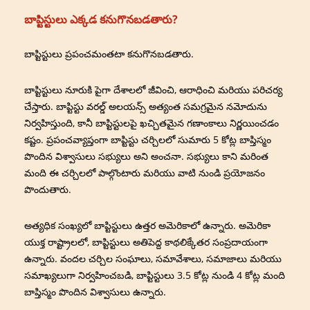
బాప్టిస్టులు ఎక్కడ కనుగొనబడతారు?
బాప్టిస్టులు ప్రపంచమంతటా కనుగొనబడతారు.
బాప్టిస్టులు నూరుకి పైగా దేశాలలో జీవించి, ఆరాధించి మరియు పరిచర్య
చేస్తారు. బాప్టిస్టు వరల్డ్ అలయన్స్ అత్యంత సమగ్రమైన నమోదును
నిర్వహిస్తుంది, కానీ బాప్టిస్టులపై ఖచ్చితమైన గణాంకాలు నిర్ణయించడం
కష్టం. ప్రపంచవ్యాప్తంగా బాప్టిస్టు చర్చిలలో సుమారు 5 కోట్ల బాప్తిస్మం
పొందిన విశ్వాసులు సభ్యులు అని అంచనా. సభ్యులు కాని మరింత
మంది ఈ చర్చిలలో పాల్గొంటారు మరియు వాటి నుండి ప్రయోజనం
పొందుతారు.
అత్యధిక సంఖ్యలో బాప్టిస్టులు ఉత్తర అమెరికాలో ఉన్నారు. అమెరికా
యుక్త రాష్ట్రాలలో, బాప్టిస్టులు అతిపెద్ద కాథలిక్కేతర సంప్రదాయంగా
ఉన్నారు. వందల చర్చిల సంఘాలు, సమావేశాలు, సమాజాలు మరియు
సమాఖ్యలుగా నిర్వహించబడి, బాప్టిస్టులు 3.5 కోట్ల నుండి 4 కోట్ల మంది
బాప్తిస్మం పొందిన విశ్వాసులు ఉన్నారు.