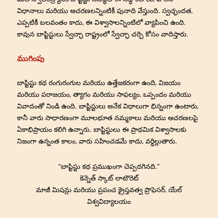
విధానాలు మరియు ఆచరణలన్నింటికీ పునాది వేస్తుంది. స్వచ్ఛందత,
ఎప్పటికీ బలవంతం కాదు, ఈ విశ్వాసాలన్నింటిలో వ్యాపించి ఉంది.
కావున బాప్టిస్టులు స్వేచ్ఛా రాష్ట్రంలో స్వేచ్ఛా చర్చి కోసం వాదిస్తారు.
ముగింపు
బాప్టిస్టు కథ రంగురంగుల మరియు ఉత్తేజకరంగా ఉంది, విజయం
మరియు పరాజయం, త్యాగం మరియు సాఫల్యం, ఒప్పందం మరియు
వివాదంతో నిండి ఉంది. బాప్టిస్టులు అనేక విధాలుగా భిన్నంగా ఉంటారు,
కానీ వారు సాధారణంగా మూలభూత నమ్మకాలు మరియు ఆచరణలపై
ఏకాభిప్రాయం కలిగి ఉన్నారు. బాప్టిస్టులు ఈ ప్రాథమిక విశ్వాసాలకు
నిజంగా ఉన్నంత కాలం, వారు సహించడమే కాదు, వర్ధిల్లుతారు.
“బాప్టిస్టు కథ ప్రముఖంగా చెప్పదగినది.”
కెన్నెత్ స్కాట్ లాటౌరెట్
మాజీ మిషన్లు మరియు ప్రపంచ క్రైస్తవత్వ ప్రొఫెసర్, యేల్
విశ్వవిద్యాలయం