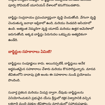
పూర్వ సోవియట్ యూనియన్ దేశాలలో కనుగొనబడతారు.
బాప్టిస్టు సంప్రదాయం ప్రపంచవ్యాప్తంగా వృద్ధి చెందుతోంది. వేగంగా వృద్ధి
చెందుతున్న జనాభా ఆఫ్రికాలో ఉంది, మరియు రెండవది ఆసియాలో
ఉంది. అత్యంత నెమ్మదిగా వృద్ధి యూరప్ మరియు ఉత్తర అమెరికాలో
జరుగుతోంది, అక్కడ బాప్టిస్టు పెరుగుదల ఒకప్పుడు అత్యధికంగా
ఉండేది.
బాప్టిస్టుల సహకారాలు ఏమిటి?
బాప్టిస్టులు సంపూర్ణులు కాదు. అయినప్పటికీ, బాప్టిస్టులు అనేక
అర్థవంతమైన సహకారాలు చేశారు మరియు కొనసాగిస్తున్నారు. మానవ
జీవితంలోని దాదాపు ప్రతి అంశం ఈ సహకారాల నుండి ప్రయోజనం
పొందింది.
సువార్త ప్రకటన మరియు మిషన్ల ద్వారా, దేవుడు బాప్టిస్టులను
వినియోగించుకుని ప్రభువైన యేసు క్రీస్తులో రక్షక విశ్వాసానికి వచ్చిన
లక్షలాది మంది వ్యక్తుల జీవితాలను మార్చడంలో సహాయపడ్డాడు.