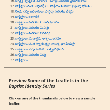
బాప్టిస్ట్ స్వచ్ఛంద సహకారం: సవాళ్లు మరియు ప్రయోజనాలు
బాప్టిస్టుల రెండు ఆర్డినెన్స్‌లు: బాప్టిజం మరియు ప్రభువు భోజనం
రెండు చర్చి అధికారులు: పాస్టర్లు మరియు డీకన్లు
బాప్టిస్టులు: ఆరాధన
బాప్టిస్టులు మరియు సువార్త ప్రచారం
బాప్టిస్టులు మరియు మిషన్లు
బాప్టిస్టులు మరియు పరిచర్య
బాప్టిస్టులు: సువార్తను అన్వయించడం
బాప్టిస్టులు: మత స్వాతంత్ర్యం యొక్క ఛాంపియన్లు
బాప్టిస్టులు: చర్చి మరియు రాష్ట్ర విభజన
బాప్టిస్టులు మరియు విద్య
బాప్టిస్టులు
Preview Some of the Leaflets in the
Baptist Identity Series
Click on any of the thumbnails below to view a sample
leaflet: