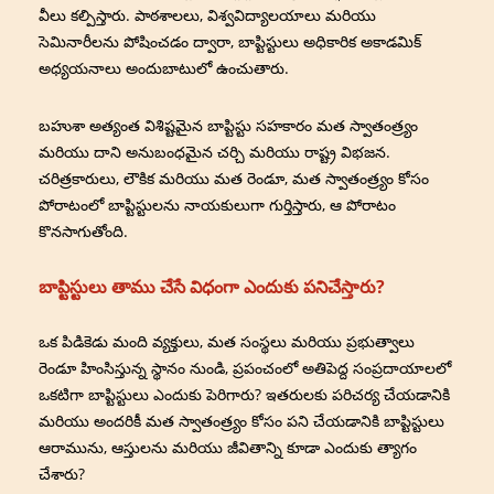
వీలు కల్పిస్తారు. పాఠశాలలు, విశ్వవిద్యాలయాలు మరియు
సెమినారీలను పోషించడం ద్వారా, బాప్టిస్టులు అధికారిక అకాడమిక్
అధ్యయనాలు అందుబాటులో ఉంచుతారు.
బహుశా అత్యంత విశిష్టమైన బాప్టిస్టు సహకారం మత స్వాతంత్ర్యం
మరియు దాని అనుబంధమైన చర్చి మరియు రాష్ట్ర విభజన.
చరిత్రకారులు, లౌకిక మరియు మత రెండూ, మత స్వాతంత్ర్యం కోసం
పోరాటంలో బాప్టిస్టులను నాయకులుగా గుర్తిస్తారు, ఆ పోరాటం
కొనసాగుతోంది.
బాప్టిస్టులు తాము చేసే విధంగా ఎందుకు పనిచేస్తారు?
ఒక పిడికెడు మంది వ్యక్తులు, మత సంస్థలు మరియు ప్రభుత్వాలు
రెండూ హింసిస్తున్న స్థానం నుండి, ప్రపంచంలో అతిపెద్ద సంప్రదాయాలలో
ఒకటిగా బాప్టిస్టులు ఎందుకు పెరిగారు? ఇతరులకు పరిచర్య చేయడానికి
మరియు అందరికీ మత స్వాతంత్ర్యం కోసం పని చేయడానికి బాప్టిస్టులు
ఆరామును, ఆస్తులను మరియు జీవితాన్ని కూడా ఎందుకు త్యాగం
చేశారు?