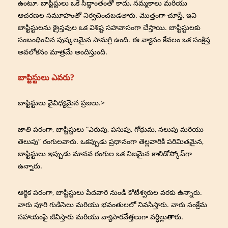
ఉంటూ, బాప్టిస్టులు ఒకే సిద్ధాంతంతో కాదు, నమ్మకాలు మరియు
ఆచరణల సమూహంతో నిర్వచించబడతారు. మొత్తంగా చూస్తే, ఇవి
బాప్టిస్టులను క్రైస్తవుల ఒక విశిష్ట సహవాసంగా చేస్తాయి. బాప్టిస్టులకు
సంబంధించిన పుష్కలమైన సామగ్రి ఉంది. ఈ వ్యాసం కేవలం ఒక సంక్షిప్త
అవలోకనం మాత్రమే అందిస్తుంది.
బాప్టిస్టులు ఎవరు?
బాప్టిస్టులు వైవిధ్యమైన ప్రజలు.>
జాతి పరంగా, బాప్టిస్టులు “ఎరుపు, పసుపు, గోధుమ, నలుపు మరియు
తెలుపు” రంగులవారు. ఒకప్పుడు ప్రధానంగా తెల్లవారికి పరిమితమైన,
బాప్టిస్టులు ఇప్పుడు మానవ రంగుల ఒక నిజమైన కాలిడోస్కోప్‌గా
ఉన్నారు.
ఆర్థిక పరంగా, బాప్టిస్టులు పేదవారి నుండి కోటీశ్వరుల వరకు ఉన్నారు.
వారు పూరి గుడిసెలు మరియు భవంతులలో నివసిస్తారు. వారు సంక్షేమ
సహాయంపై జీవిస్తారు మరియు వ్యాపారవేత్తలుగా వర్ధిల్లుతారు.