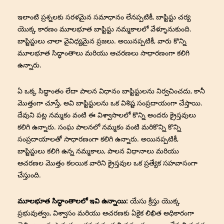
ఇలాంటి ప్రశ్నలకు సరళమైన సమాధానం లేనప్పటికీ, బాప్టిస్టు చర్య
యొక్క కారణం మూలభూత బాప్టిస్టు నమ్మకాలలో వేళ్ళూనుకుంది.
బాప్టిస్టులు చాలా వైవిధ్యమైన ప్రజలు. అయినప్పటికీ, వారు కొన్ని
మూలభూత సిద్ధాంతాలు మరియు ఆచరణలు సాధారణంగా కలిగి
ఉన్నారు.
ఏ ఒక్క సిద్ధాంతం లేదా పాలన విధానం బాప్టిస్టులను నిర్వచించదు, కానీ
మొత్తంగా చూస్తే, అవి బాప్టిస్టులను ఒక విశిష్ట సంప్రదాయంగా చేస్తాయి.
దేవుని పట్ల నమ్మకం వంటి ఈ విశ్వాసాలలో కొన్ని అందరు క్రైస్తవులు
కలిగి ఉన్నారు. సంఘ పాలనలో నమ్మకం వంటి మరికొన్ని కొన్ని
సంప్రదాయాలతో సాధారణంగా కలిగి ఉన్నారు. అయినప్పటికీ,
బాప్టిస్టులు కలిగి ఉన్న నమ్మకాలు, పాలన విధానాలు మరియు
ఆచరణల మొత్తం కలయిక వారిని క్రైస్తవుల ఒక ప్రత్యేక సహవాసంగా
చేస్తుంది.
మూలభూత సిద్ధాంతాలలో ఇవి ఉన్నాయి:
యేసు క్రీస్తు యొక్క
ప్రభువుత్వం, విశ్వాసం మరియు ఆచరణకు ఏకైక లిఖిత అధికారంగా