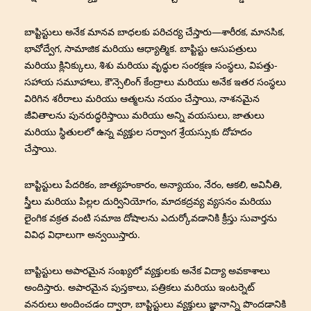
బాప్టిస్టులు అనేక మానవ బాధలకు పరిచర్య చేస్తారు—శారీరక, మానసిక,
భావోద్వేగ, సామాజిక మరియు ఆధ్యాత్మిక. బాప్టిస్టు ఆసుపత్రులు
మరియు క్లినిక్కులు, శిశు మరియు వృద్ధుల సంరక్షణ సంస్థలు, విపత్తు-
సహాయ సమూహాలు, కౌన్సెలింగ్ కేంద్రాలు మరియు అనేక ఇతర సంస్థలు
విరిగిన శరీరాలు మరియు ఆత్మలను నయం చేస్తాయి, నాశనమైన
జీవితాలను పునరుద్ధరిస్తాయి మరియు అన్ని వయసులు, జాతులు
మరియు స్థితులలో ఉన్న వ్యక్తుల సర్వాంగ శ్రేయస్సుకు దోహదం
చేస్తాయి.
బాప్టిస్టులు పేదరికం, జాత్యహంకారం, అన్యాయం, నేరం, ఆకలి, అవినీతి,
స్త్రీలు మరియు పిల్లల దుర్వినియోగం, మాదకద్రవ్య వ్యసనం మరియు
లైంగిక వక్రత వంటి సమాజ దోషాలను ఎదుర్కోవడానికి క్రీస్తు సువార్తను
వివిధ విధాలుగా అన్వయిస్తారు.
బాప్టిస్టులు అపారమైన సంఖ్యలో వ్యక్తులకు అనేక విద్యా అవకాశాలు
అందిస్తారు. అపారమైన పుస్తకాలు, పత్రికలు మరియు ఇంటర్నెట్
వనరులు అందించడం ద్వారా, బాప్టిస్టులు వ్యక్తులు జ్ఞానాన్ని పొందడానికి