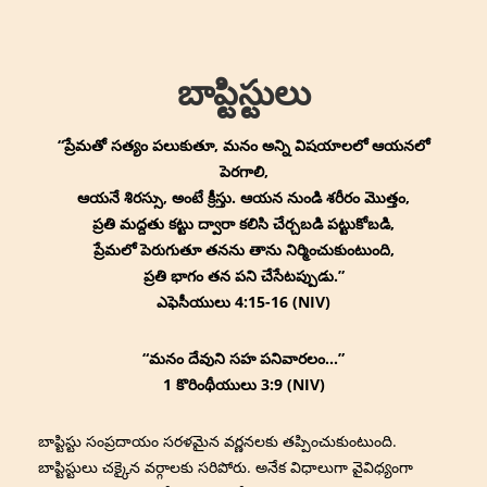
↓
Main
Skip
Navigation
to
బాప్టిస్టులు
Main
Content
“ప్రేమతో సత్యం పలుకుతూ, మనం అన్ని విషయాలలో ఆయనలో
పెరగాలి,
ఆయనే శిరస్సు, అంటే క్రీస్తు. ఆయన నుండి శరీరం మొత్తం,
ప్రతి మద్దతు కట్టు ద్వారా కలిసి చేర్చబడి పట్టుకోబడి,
ప్రేమలో పెరుగుతూ తనను తాను నిర్మించుకుంటుంది,
ప్రతి భాగం తన పని చేసేటప్పుడు.”
ఎఫెసీయులు 4:15-16 (NIV)
“మనం దేవుని సహ పనివారలం…”
1 కొరింథీయులు 3:9 (NIV)
బాప్టిస్టు సంప్రదాయం సరళమైన వర్ణనలకు తప్పించుకుంటుంది.
బాప్టిస్టులు చక్కైన వర్గాలకు సరిపోరు. అనేక విధాలుగా వైవిధ్యంగా