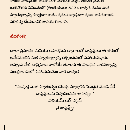
శారీరక వాంఛలకు అవకాశంగా మార్చుకోవద్దు, అయితే ప్రేమతో
ఒకరినొకరు సేవించండి” (గలతీయులు 5:13). కావున మనం మన
స్వాతంత్ర్యాన్ని స్వార్థంగా కాదు, ప్రపంచవ్యాప్తంగా ప్రజల అవసరాలకు
పరిచర్య చేయడానికి ఉపయోగించాలి.
ముగింపు
చాలా ప్రమాదం మరియు అపారమైన త్యాగాలతో బాప్టిస్టులు ఈ తరంలో
అనేకమందికి మత స్వాతంత్ర్యాన్ని కల్పించడంలో సహాయపడ్డారు.
ఇప్పుడు నేటి బాప్టిస్టులు రాబోయే తరాలకు ఈ విలువైన వారసత్వాన్ని
సంరక్షించడంలో సహాయపడటం వారి బాధ్యత.
“సంపూర్ణ మత స్వాతంత్ర్యం యొక్క సూత్రానికి నిబద్ధత నుండి వేరే
బాప్టిస్టులను నిర్వచించడం అసాధ్యం.”
విలియమ్ ఆర్. ఎస్టెప్
వై బాప్టిస్ట్స్?