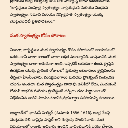
ట్రూయెట్ ఆంగ్ల తత్వవేత్త జాన్ లాక్ వాక్యాన్ని కూడా ఉటంకించారు:
“బాప్టిస్టులు సంపూర్ణ స్వాతంత్ర్యం, న్యాయమైన మరియు నిజమైన
స్వాతంత్ర్యం, సమాన మరియు నిష్పక్షపాత స్వాతంత్ర్యం యొక్క
మొట్టమొదటి ప్రతిపాదకులు.”
మత స్వాతంత్ర్యం కోసం పోరాటం
నిజంగా, బాప్టిస్టులు మత స్వాతంత్ర్యం కోసం పోరాటంలో నాయకులలో
ఒకరు, కానీ చాలా కాలంలో చాలా అధిక మూల్యానికి. వాస్తవానికి, మత
స్వాతంత్ర్యం చాలా అరుదుగా ఉంది, ఇప్పటికీ అరుదుగా ఉంది. క్రైస్తవ
ఉద్యమం యొక్క ప్రారంభ రోజులలో, ప్రభుత్వ అధికారులు క్రైస్తవులను
తీవ్రంగా హింసించారు. మధ్యయుగాలు మరియు ప్రొటెస్టంట్ సంస్కరణ
యుగం అంతటా, మత స్వాతంత్ర్యం దాదాపు ఉనికిలో లేదు, ఎందుకంటే
రోమన్ కాథలిక్ మరియు ప్రొటెస్టంట్ చర్చిలు తమ సిద్ధాంతాలతో
విభేదించిన వారిని హింసించడానికి ప్రభుత్వాల సహాయాన్ని పొందాయి.
ఇంగ్లాండ్‌లో, థామస్ హెల్విస్ (సుమారు 1556-1616), ఆంగ్ల నేలపై
మొట్టమొదటి బాప్టిస్టు పాస్టర్ అని గుర్తింపు పొందినవారు, మత
విషయాలలో రాజుకు అధికారం ఉందని వాదించడానికి ధైర్యం చేశారు.