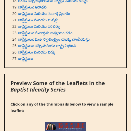
రెండు చర్చి అధికారులు: పాస్టర్లు మరియు డీకన్లు
బాప్టిస్టులు: ఆరాధన
బాప్టిస్టులు మరియు సువార్త ప్రచారం
బాప్టిస్టులు మరియు మిషన్లు
బాప్టిస్టులు మరియు పరిచర్య
బాప్టిస్టులు: సువార్తను అన్వయించడం
బాప్టిస్టులు: మత స్వాతంత్ర్యం యొక్క ఛాంపియన్లు
బాప్టిస్టులు: చర్చి మరియు రాష్ట్ర విభజన
బాప్టిస్టులు మరియు విద్య
బాప్టిస్టులు
Preview Some of the Leaflets in the
Baptist Identity Series
Click on any of the thumbnails below to view a sample
leaflet: