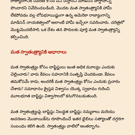
రాజ్యాంగానికి సవరణ కోసం పని చేస్తానని మాడిసన్ వాగ్దానాన్ని
పొందారని నివేదించబడింది. మొదట మత స్వాతంత్ర్యానికి హామీ
లేకపోవడం వల్ల లోపభూయిష్టంగా ఉన్న అమెరికా రాజ్యాంగాన్ని
మాడిసన్ నాయకత్వంలో అలాంటి హామీ ఇచ్చేలా సవరించారు. చరిత్రలో
మొట్టమొదటిసారి, ఒక దేశం తన పౌరులకు పూర్తి మత స్వాతంత్ర్యాన్ని
కల్పించింది.
మత స్వాతంత్ర్యానికి ఆధారాలు
మత స్వాతంత్ర్యం కోసం బాప్టిస్టులు ఇంత అధిక మూల్యం ఎందుకు
చెల్లించారు? వారు కేవలం సహనానికి సంతృప్తి చెందకుండా, కేవలం
తమకోసమే కాదు, అందరికీ మత స్వాతంత్ర్యం కోసం ఎందుకు ప్రచారం
చేశారు? సమాధానం క్రైస్తవ విశ్వాసం యొక్క స్వభావం గురించి
మూలభూత బాప్టిస్టు విశ్వాసాలలో కనుగొనబడుతుంది.
మత స్వాతంత్ర్యంపై బాప్టిస్టు నిబద్ధత బాప్టిస్టు నమ్మకాలు మరియు
ఆచరణల మొజాయిక్‌ను రూపొందించే ఇతర బైబిలు సత్యాలతో దగ్గరగా
సంబంధం కలిగి ఉంది. స్వాతంత్ర్యం వాటిలో అంతర్భాగం.