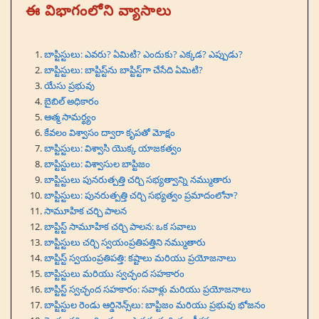
ఈ విభాగంలోని వ్యాసాలు
బాప్టిస్టులు: ఎవరు? ఏమిటి? ఎందుకు? ఎక్కడ? ఎప్పుడు?
బాప్టిస్టులు: బాప్టిస్ట్‌ను బాప్టిస్ట్‌గా చేసేది ఏమిటి?
యేసు ప్రభువు
బైబిల్ అధికారం
ఆత్మ సామర్థ్యం
కేవలం విశ్వాసం ద్వారా కృపతో మోక్షం
బాప్టిస్టులు: విశ్వాసి యొక్క యాజకత్వం
బాప్టిస్టులు: విశ్వాసుల బాప్టిజం
బాప్టిస్టులు పునరుత్పత్తి చర్చి సభ్యత్వాన్ని నమ్ముతారు
బాప్టిస్టులు: పునరుత్పత్తి చర్చి సభ్యత్వం ప్రమాదంలోనా?
సామూహిక చర్చి పాలన
బాప్టిస్ట్ సామూహిక చర్చి పాలన: ఒక సవాలు
బాప్టిస్టులు చర్చి స్వయంప్రతిపత్తిని నమ్ముతారు
బాప్టిస్ట్ స్వయంప్రతిపత్తి: కష్టాలు మరియు ప్రయోజనాలు
బాప్టిస్టులు మరియు స్వచ్ఛంద సహకారం
బాప్టిస్ట్ స్వచ్ఛంద సహకారం: సవాళ్లు మరియు ప్రయోజనాలు
బాప్టిస్టుల రెండు ఆర్డినెన్స్‌లు: బాప్టిజం మరియు ప్రభువు భోజనం