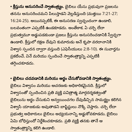
• క్రీస్తును అనుసరించే స్వాతంత్ర్యం.
బైబిలు యేసు ప్రభువుగా ప్రజలను
తనను అనుసరించమని పిలుస్తాడని వెల్లడిస్తుంది (మత్తయి 7:21-27;
16:24-25). అయినప్పటికీ, ఈ అనుసరణ స్వచ్ఛందంగా ఉండాలి,
బలవంతంగా ఎప్పటికీ ఉండకూడదు. అంతేకాక, ఏ చర్చి లేదా
ప్రభుత్వమూ అడ్డుపడకుండా ప్రజలు క్రీస్తును అనుసరించడానికి స్వేచ్ఛగా
ఉండాలి. క్రీస్తులో రక్షణ దేవుని కుమారుడు అనే కృపా వరదానానికి
విశ్వాస స్పందన ద్వారా వస్తుంది (ఎఫెసీయులు 2:8-10). ఈ సువార్తను
ప్రకటించే, వినే మరియు స్పందించే స్వాతంత్ర్యాన్ని ఎప్పటికీ
తగ్గించకూడదు.
• బైబిలు చదవడానికి మరియు అర్థం చేసుకోవడానికి స్వాతంత్ర్యం.
బైబిలు విశ్వాసం మరియు ఆచరణకు అధికారికమైనది. క్రీస్తులో
విశ్వాసంతో స్పందించిన ప్రతి వ్యక్తి పవిత్రాత్మ మార్గదర్శకత్వంతో
బైబిలును అర్థం చేసుకుని అన్వయించగల దేవుడిచ్చిన సామర్థ్యం కలిగిన
విశ్వాసి యాజకుడు అవుతాడని బాప్టిస్టులు నొక్కి చెప్తారు. చర్చి లేదా
ప్రభుత్వ అధికారులు బైబిలు అధ్యయనాన్ని అడ్డుకోవకూడదు, బైబిలు
ఏమి బోధిస్తుందో నిర్దేశించకూడదు. ప్రతి వ్యక్తి తనకు తానే ఆ
స్వాతంత్ర్యాన్ని కలిగి ఉండాలి.