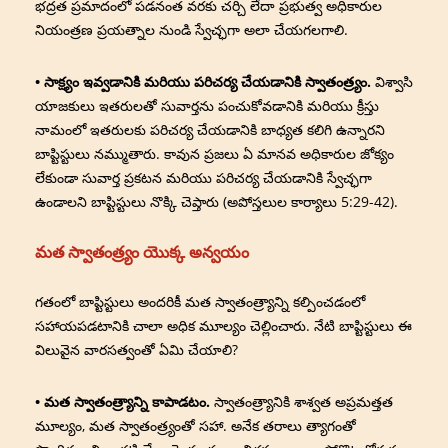
భద్రత ప్రమాదంలో పడనంత వరకు చర్చి లేదా ప్రభుత్వ అధికారుల
నియంత్రణ ప్రయత్నాల నుండి స్వేచ్ఛగా అలా చేయగలగాలి.
• సాక్ష్యం ఇవ్వడానికి మరియు పరిచర్య చేయడానికి స్వాతంత్ర్యం.
విశ్వాసి
యాజకులు ఇతరులతో సువార్తను పంచుకోవడానికి మరియు క్రీస్తు
నామంలో ఇతరులకు పరిచర్య చేయడానికి బాధ్యత కలిగి ఉన్నారని
బాప్టిస్టులు నమ్ముతారు. కావున ప్రజలు ఏ మానవ అధికారుల జోక్యం
లేకుండా సువార్త ప్రకటన మరియు పరిచర్య చేయడానికి స్వేచ్ఛగా
ఉండాలని బాప్టిస్టులు నొక్కి చెప్తారు (అపోస్తలుల కార్యాలు 5:29-42).
మత స్వాతంత్ర్యం యొక్క అన్వయం
గతంలో బాప్టిస్టులు అందరికీ మత స్వాతంత్ర్యాన్ని కల్పించడంలో
సహాయపడటానికి చాలా అధిక మూల్యం చెల్లించారు. నేటి బాప్టిస్టులు ఈ
విలువైన వారసత్వంతో ఏమి చేయాలి?
• మత స్వాతంత్ర్యాన్ని కాపాడటం.
స్వాతంత్ర్యానికి శాశ్వత అప్రమత్తత
మూల్యం, మత స్వాతంత్ర్యంతో సహా. అనేక తరాలు త్యాగంతో