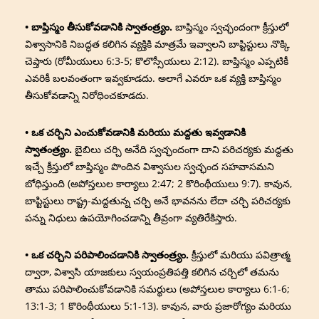
• బాప్తిస్మం తీసుకోవడానికి స్వాతంత్ర్యం.
బాప్తిస్మం స్వచ్ఛందంగా క్రీస్తులో
విశ్వాసానికి నిబద్ధత కలిగిన వ్యక్తికి మాత్రమే ఇవ్వాలని బాప్టిస్టులు నొక్కి
చెప్తారు (రోమీయులు 6:3-5; కొలొస్సీయులు 2:12). బాప్తిస్మం ఎప్పటికీ
ఎవరికీ బలవంతంగా ఇవ్వకూడదు. అలాగే ఎవరూ ఒక వ్యక్తి బాప్తిస్మం
తీసుకోవడాన్ని నిరోధించకూడదు.
• ఒక చర్చిని ఎంచుకోవడానికి మరియు మద్దతు ఇవ్వడానికి
స్వాతంత్ర్యం.
బైబిలు చర్చి అనేది స్వచ్ఛందంగా దాని పరిచర్యకు మద్దతు
ఇచ్చే క్రీస్తులో బాప్తిస్మం పొందిన విశ్వాసుల స్వచ్ఛంద సహవాసమని
బోధిస్తుంది (అపోస్తలుల కార్యాలు 2:47; 2 కొరింథీయులు 9:7). కావున,
బాప్టిస్టులు రాష్ట్ర-మద్దతున్న చర్చి అనే భావనను లేదా చర్చి పరిచర్యకు
పన్ను నిధులు ఉపయోగించడాన్ని తీవ్రంగా వ్యతిరేకిస్తారు.
• ఒక చర్చిని పరిపాలించడానికి స్వాతంత్ర్యం.
క్రీస్తులో మరియు పవిత్రాత్మ
ద్వారా, విశ్వాసి యాజకులు స్వయంప్రతిపత్తి కలిగిన చర్చిలో తమను
తాము పరిపాలించుకోవడానికి సమర్థులు (అపోస్తలుల కార్యాలు 6:1-6;
13:1-3; 1 కొరింథీయులు 5:1-13). కావున, వారు ప్రజారోగ్యం మరియు