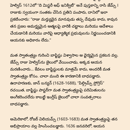
హెల్విస్ 1612లో “ది మిస్టరీ ఆఫ్ ఇనిక్విటీ” అనే పుస్తకాన్ని రాసి జేమ్స్ I
రాజుకు స్వయంగా సంతకం చేసిన ప్రతిని పంపారు, దానిలో ఇలా
ప్రకటించారు: “రాజు మర్త్యుడైన మానవుడు తప్ప దేవుడు కాదు, కావున
తన ప్రజల అమర్త్యమైన ఆత్మలపై వారికి చట్టాలు మరియు ఆదేశాలు
చేయడానికి మరియు వారిపై ఆధ్యాత్మిక ప్రభువులను నిర్ణయించడానికి
ఆయనకు అధికారం లేదు.”
మత స్వాతంత్ర్యం గురించి బాప్టిస్టు విశ్వాసాల ఆ ధైర్యమైన ప్రకటన వల్ల,
జేమ్స్ రాజు హెల్విస్‌ను జైలులో వేయించాడు, అక్కడ ఆయన
మరణించారు… కేవలం బాప్టిస్టులకు మాత్రమే కాదు, అందరికీ మత
స్వాతంత్ర్యం కోసం. చాలా మంది ఈ కారణానికి బాధపడ్డారు.
ఉదాహరణకు, జాన్ బన్యన్ (1628-1688), “పిల్గ్రిమ్స్ ప్రోగ్రెస్”
రచయిత, బాప్టిస్టు పాస్టర్‌గా మత స్వాతంత్ర్యంపై పరిమితులను
అంగీకరించలేదు కాబట్టి ఇంగ్లీష్ జైలులో చాలా సంవత్సరాలు
బాధపడ్డారు.
అమెరికాలో, రోజర్ విలియమ్స్ (1603-1683) మత స్వాతంత్ర్యంపై తన
అభిప్రాయాల వల్ల హింసించబడ్డారు. 1636 జనవరిలో, ఆయన