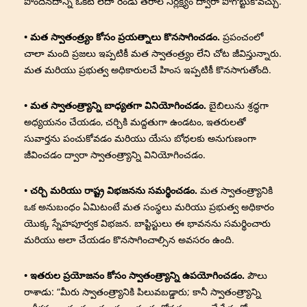
పొందినదాన్ని ఒకటి లేదా రెండు తరాల నిర్లక్ష్యం ద్వారా పోగొట్టుకోవచ్చు.
• మత స్వాతంత్ర్యం కోసం ప్రయత్నాలు కొనసాగించడం.
ప్రపంచంలో
చాలా మంది ప్రజలు ఇప్పటికీ మత స్వాతంత్ర్యం లేని చోట జీవిస్తున్నారు.
మత మరియు ప్రభుత్వ అధికారులచే హింస ఇప్పటికీ కొనసాగుతోంది.
• మత స్వాతంత్ర్యాన్ని బాధ్యతగా వినియోగించడం.
బైబిలును శ్రద్ధగా
అధ్యయనం చేయడం, చర్చికి మద్దతుగా ఉండటం, ఇతరులతో
సువార్తను పంచుకోవడం మరియు యేసు బోధలకు అనుగుణంగా
జీవించడం ద్వారా స్వాతంత్ర్యాన్ని వినియోగించడం.
• చర్చి మరియు రాష్ట్ర విభజనను సమర్థించడం.
మత స్వాతంత్ర్యానికి
ఒక అనుబంధం ఏమిటంటే మత సంస్థలు మరియు ప్రభుత్వ అధికారం
యొక్క స్నేహపూర్వక విభజన. బాప్టిస్టులు ఈ భావనను సమర్థించారు
మరియు అలా చేయడం కొనసాగించాల్సిన అవసరం ఉంది.
• ఇతరుల ప్రయోజనం కోసం స్వాతంత్ర్యాన్ని ఉపయోగించడం.
పౌలు
రాశాడు: “మీరు స్వాతంత్ర్యానికి పిలువబడ్డారు; కానీ స్వాతంత్ర్యాన్ని