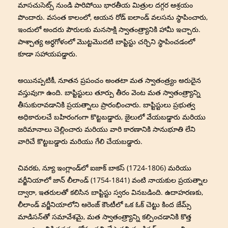
మాసచుసెట్స్ నుండి పారిపోయి భారతీయ మిత్రుల దగ్గర ఆశ్రయం
పొందారు. వసంత కాలంలో, ఆయన రోడ్ ఐలాండ్ వలసను స్థాపించారు,
ఇందులో అందరు పౌరులకు మనసాక్షి స్వాతంత్ర్యానికి హామీ ఇచ్చారు.
పాశ్చాత్య అర్ధగోళంలో మొట్టమొదటి బాప్టిస్టు చర్చిని స్థాపించడంలో
కూడా సహాయపడ్డారు.
అయినప్పటికీ, నూతన ప్రపంచం అంతటా మత స్వాతంత్ర్యం అరుదైన
వస్తువుగా ఉంది. బాప్టిస్టులు తూర్పు తీరం వెంట మత స్వాతంత్ర్యాన్ని
తీసుకురావడానికి ప్రయత్నాలు ప్రారంభించారు. బాప్టిస్టులు ప్రభుత్వ
అధికారులచే బహిరంగంగా కొట్టబడ్డారు, జైలులో వేయబడ్డారు మరియు
జరిమానాలు చెల్లించారు మరియు వారి కారణానికి సానుభూతి లేని
వారిచే కొట్టబడ్డారు మరియు గేలి చేయబడ్డారు.
చివరకు, న్యూ ఇంగ్లాండ్‌లో ఐజాక్ బాకస్ (1724-1806) మరియు
వర్జీనియాలో జాన్ లీలాండ్ (1754-1841) వంటి నాయకుల ప్రయత్నాల
ద్వారా, ఇతరులతో కలిసిన బాప్టిస్టు స్వరం వినబడింది. ఉదాహరణకు,
లీలాండ్ వర్జీనియాలోని ఆరెంజ్ కౌంటీలో ఒక ఓక్ చెట్టు కింద జేమ్స్
మాడిసన్‌తో సమావేశమై, మత స్వాతంత్ర్యాన్ని కల్పించడానికి కొత్త