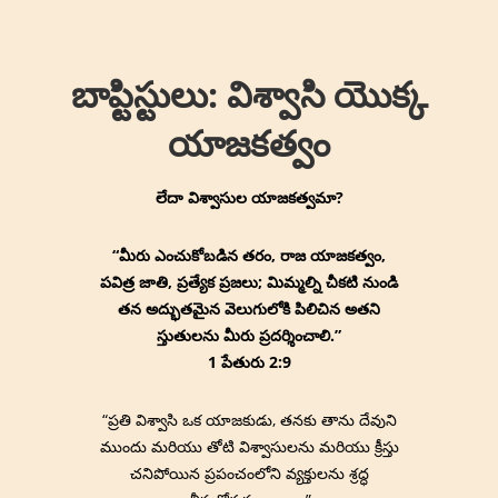
↓
Main
Skip
Navigation
to
బాప్టిస్టులు: విశ్వాసి యొక్క
Main
Content
యాజకత్వం
లేదా విశ్వాసుల యాజకత్వమా?
“మీరు ఎంచుకోబడిన తరం, రాజ యాజకత్వం,
పవిత్ర జాతి, ప్రత్యేక ప్రజలు; మిమ్మల్ని చీకటి నుండి
తన అద్భుతమైన వెలుగులోకి పిలిచిన అతని
స్తుతులను మీరు ప్రదర్శించాలి.”
1 పేతురు 2:9
“ప్రతి విశ్వాసి ఒక యాజకుడు, తనకు తాను దేవుని
ముందు మరియు తోటి విశ్వాసులను మరియు క్రీస్తు
చనిపోయిన ప్రపంచంలోని వ్యక్తులను శ్రద్ధ