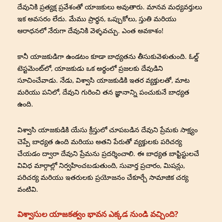
దేవునికి ప్రత్యక్ష ప్రవేశంతో యాజకులు అవుతారు. మానవ మధ్యవర్తులు
ఇక అవసరం లేదు. మేము ప్రార్థన, ఒప్పుకోలు, స్తుతి మరియు
ఆరాధనలో నేరుగా దేవునికి వెళ్ళవచ్చు. ఎంత అవకాశం!
కానీ యాజకుడిగా ఉండటం కూడా బాధ్యతను తీసుకువెళుతుంది. ఓల్డ్
టెస్టమెంట్‌లో, యాజకుడు ఒక అర్థంలో ప్రజలకు దేవుడిని
సూచించేవాడు. నేడు, విశ్వాసి యాజకుడికి ఇతర వ్యక్తులతో, మాట
మరియు పనిలో, దేవుని గురించి తన జ్ఞానాన్ని పంచుకునే బాధ్యత
ఉంది.
విశ్వాసి యాజకుడికి యేసు క్రీస్తులో చూపబడిన దేవుని ప్రేమకు సాక్ష్యం
చెప్పే బాధ్యత ఉంది మరియు అతని పేరుతో వ్యక్తులకు పరిచర్య
చేయడం ద్వారా దేవుని ప్రేమను ప్రదర్శించాలి. ఈ బాధ్యత బాప్టిస్టులచే
వివిధ మార్గాల్లో నిర్వహించబడుతుంది, సువార్త ప్రచారం, మిషన్లు,
పరిచర్య మరియు ఇతరులకు ప్రయోజనం చేకూర్చే సామాజిక చర్య
వంటివి.
విశ్వాసుల యాజకత్వం భావన ఎక్కడ నుండి వచ్చింది?