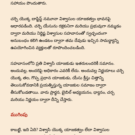
సహాయం పొందుతారు.
చర్చి యొక్క బాప్టిస్ట్ నమూనా విశ్వాసుల యాజకత్వం భావనపై
ఆధారపడింది. చర్చి యేసును రక్షకునిగా మరియు ప్రభువుగా నమ్మడం
ద్వారా మరియు నిర్దిష్ట విశ్వాసుల సహవాసంతో స్వచ్ఛందంగా
అనుబంధం కలిగి ఉండటం ద్వారా తమ దేవుడు ఇచ్చిన సామర్థ్యాన్ని
ఉపయోగించిన వ్యక్తులతో రూపొందించబడింది.
సహవాసంలోని ప్రతి విశ్వాసి యాజకుడు ఇతరులందరికీ సమానం.
అందువల్ల, అందరిపై అధికారం ఎవరికీ లేదు. అందువల్ల నిర్ణయాలు చర్చి
యొక్క తల, గొప్ప ప్రధాన యాజకుడు, యేసు క్రీస్తు చిత్తాన్ని
తెలుసుకోవడానికి ప్రయత్నిస్తున్న యాజకుల సమాజం ద్వారా
తీసుకోబడతాయి. వారు ప్రార్థన, బైబిల్ అధ్యయనం, ధ్యానం, చర్చ
మరియు నిర్ణయం ద్వారా దీన్ని చేస్తారు.
ముగింపు
కాబట్టి, ఇది ఏది? విశ్వాసి యొక్క యాజకత్వం లేదా విశ్వాసుల