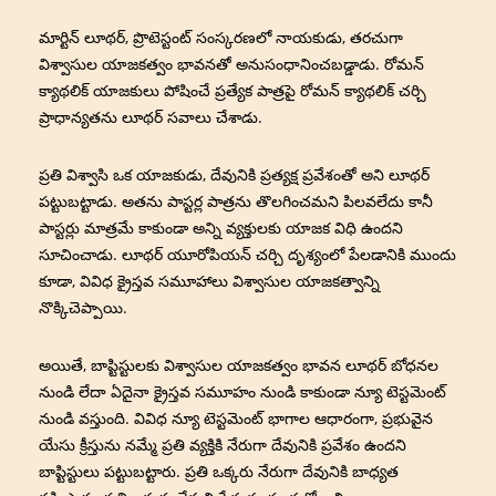
మార్టిన్ లూథర్, ప్రొటెస్టంట్ సంస్కరణలో నాయకుడు, తరచుగా
విశ్వాసుల యాజకత్వం భావనతో అనుసంధానించబడ్డాడు. రోమన్
క్యాథలిక్ యాజకులు పోషించే ప్రత్యేక పాత్రపై రోమన్ క్యాథలిక్ చర్చి
ప్రాధాన్యతను లూథర్ సవాలు చేశాడు.
ప్రతి విశ్వాసి ఒక యాజకుడు, దేవునికి ప్రత్యక్ష ప్రవేశంతో అని లూథర్
పట్టుబట్టాడు. అతను పాస్టర్ల పాత్రను తొలగించమని పిలవలేదు కానీ
పాస్టర్లు మాత్రమే కాకుండా అన్ని వ్యక్తులకు యాజక విధి ఉందని
సూచించాడు. లూథర్ యూరోపియన్ చర్చి దృశ్యంలో పేలడానికి ముందు
కూడా, వివిధ క్రైస్తవ సమూహాలు విశ్వాసుల యాజకత్వాన్ని
నొక్కిచెప్పాయి.
అయితే, బాప్టిస్టులకు విశ్వాసుల యాజకత్వం భావన లూథర్ బోధనల
నుండి లేదా ఏదైనా క్రైస్తవ సమూహం నుండి కాకుండా న్యూ టెస్టమెంట్
నుండి వస్తుంది. వివిధ న్యూ టెస్టమెంట్ భాగాల ఆధారంగా, ప్రభువైన
యేసు క్రీస్తును నమ్మే ప్రతి వ్యక్తికి నేరుగా దేవునికి ప్రవేశం ఉందని
బాప్టిస్టులు పట్టుబట్టారు. ప్రతి ఒక్కరు నేరుగా దేవునికి బాధ్యత