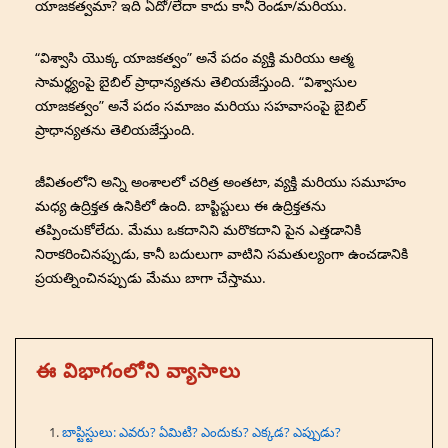
యాజకత్వమా? ఇది ఏదో/లేదా కాదు కానీ రెండూ/మరియు.
“విశ్వాసి యొక్క యాజకత్వం” అనే పదం వ్యక్తి మరియు ఆత్మ
సామర్థ్యంపై బైబిల్ ప్రాధాన్యతను తెలియజేస్తుంది. “విశ్వాసుల
యాజకత్వం” అనే పదం సమాజం మరియు సహవాసంపై బైబిల్
ప్రాధాన్యతను తెలియజేస్తుంది.
జీవితంలోని అన్ని అంశాలలో చరిత్ర అంతటా, వ్యక్తి మరియు సమూహం
మధ్య ఉద్రిక్తత ఉనికిలో ఉంది. బాప్టిస్టులు ఈ ఉద్రిక్తతను
తప్పించుకోలేదు. మేము ఒకదానిని మరొకదాని పైన ఎత్తడానికి
నిరాకరించినప్పుడు, కానీ బదులుగా వాటిని సమతుల్యంగా ఉంచడానికి
ప్రయత్నించినప్పుడు మేము బాగా చేస్తాము.
ఈ విభాగంలోని వ్యాసాలు
బాప్టిస్టులు: ఎవరు? ఏమిటి? ఎందుకు? ఎక్కడ? ఎప్పుడు?