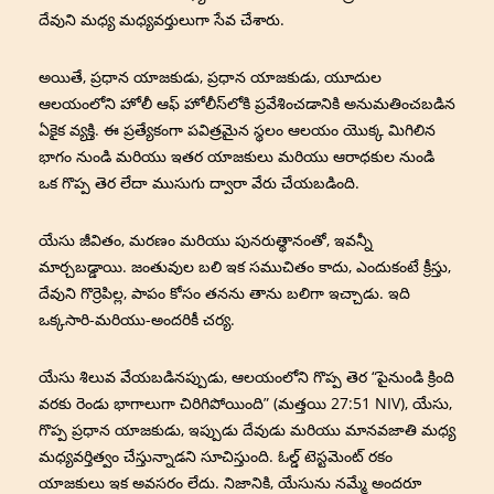
దేవుని మధ్య మధ్యవర్తులుగా సేవ చేశారు.
అయితే, ప్రధాన యాజకుడు, ప్రధాన యాజకుడు, యూదుల
ఆలయంలోని హోలీ ఆఫ్ హోలీస్‌లోకి ప్రవేశించడానికి అనుమతించబడిన
ఏకైక వ్యక్తి. ఈ ప్రత్యేకంగా పవిత్రమైన స్థలం ఆలయం యొక్క మిగిలిన
భాగం నుండి మరియు ఇతర యాజకులు మరియు ఆరాధకుల నుండి
ఒక గొప్ప తెర లేదా ముసుగు ద్వారా వేరు చేయబడింది.
యేసు జీవితం, మరణం మరియు పునరుత్థానంతో, ఇవన్నీ
మార్చబడ్డాయి. జంతువుల బలి ఇక సముచితం కాదు, ఎందుకంటే క్రీస్తు,
దేవుని గొర్రెపిల్ల, పాపం కోసం తనను తాను బలిగా ఇచ్చాడు. ఇది
ఒక్కసారి-మరియు-అందరికీ చర్య.
యేసు శిలువ వేయబడినప్పుడు, ఆలయంలోని గొప్ప తెర “పైనుండి క్రింది
వరకు రెండు భాగాలుగా చిరిగిపోయింది” (మత్తయి 27:51 NIV), యేసు,
గొప్ప ప్రధాన యాజకుడు, ఇప్పుడు దేవుడు మరియు మానవజాతి మధ్య
మధ్యవర్తిత్వం చేస్తున్నాడని సూచిస్తుంది. ఓల్డ్ టెస్టమెంట్ రకం
యాజకులు ఇక అవసరం లేదు. నిజానికి, యేసును నమ్మే అందరూ