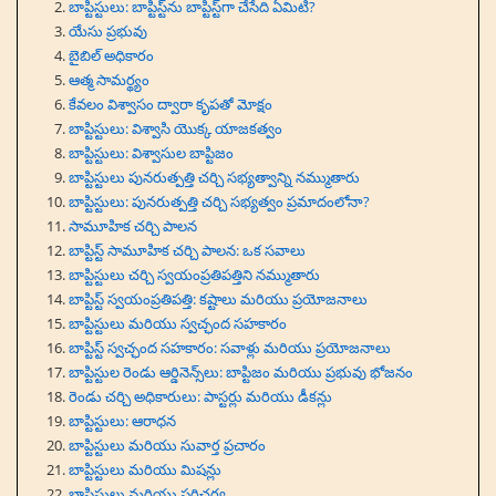
బాప్టిస్టులు: బాప్టిస్ట్‌ను బాప్టిస్ట్‌గా చేసేది ఏమిటి?
యేసు ప్రభువు
బైబిల్ అధికారం
ఆత్మ సామర్థ్యం
కేవలం విశ్వాసం ద్వారా కృపతో మోక్షం
బాప్టిస్టులు: విశ్వాసి యొక్క యాజకత్వం
బాప్టిస్టులు: విశ్వాసుల బాప్టిజం
బాప్టిస్టులు పునరుత్పత్తి చర్చి సభ్యత్వాన్ని నమ్ముతారు
బాప్టిస్టులు: పునరుత్పత్తి చర్చి సభ్యత్వం ప్రమాదంలోనా?
సామూహిక చర్చి పాలన
బాప్టిస్ట్ సామూహిక చర్చి పాలన: ఒక సవాలు
బాప్టిస్టులు చర్చి స్వయంప్రతిపత్తిని నమ్ముతారు
బాప్టిస్ట్ స్వయంప్రతిపత్తి: కష్టాలు మరియు ప్రయోజనాలు
బాప్టిస్టులు మరియు స్వచ్ఛంద సహకారం
బాప్టిస్ట్ స్వచ్ఛంద సహకారం: సవాళ్లు మరియు ప్రయోజనాలు
బాప్టిస్టుల రెండు ఆర్డినెన్స్‌లు: బాప్టిజం మరియు ప్రభువు భోజనం
రెండు చర్చి అధికారులు: పాస్టర్లు మరియు డీకన్లు
బాప్టిస్టులు: ఆరాధన
బాప్టిస్టులు మరియు సువార్త ప్రచారం
బాప్టిస్టులు మరియు మిషన్లు
బాప్టిస్టులు మరియు పరిచర్య