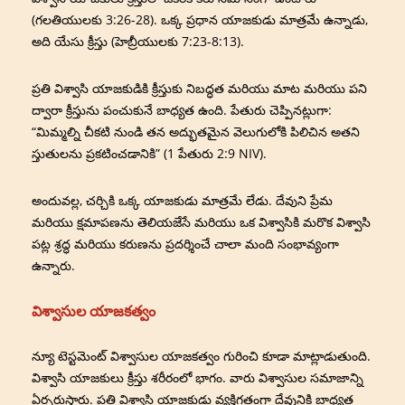
(గలతియులకు 3:26-28). ఒక్క ప్రధాన యాజకుడు మాత్రమే ఉన్నాడు,
అది యేసు క్రీస్తు (హెబ్రీయులకు 7:23-8:13).
ప్రతి విశ్వాసి యాజకుడికి క్రీస్తుకు నిబద్ధత మరియు మాట మరియు పని
ద్వారా క్రీస్తును పంచుకునే బాధ్యత ఉంది. పేతురు చెప్పినట్లుగా:
“మిమ్మల్ని చీకటి నుండి తన అద్భుతమైన వెలుగులోకి పిలిచిన అతని
స్తుతులను ప్రకటించడానికి” (1 పేతురు 2:9 NIV).
అందువల్ల, చర్చికి ఒక్క యాజకుడు మాత్రమే లేడు. దేవుని ప్రేమ
మరియు క్షమాపణను తెలియజేసే మరియు ఒక విశ్వాసికి మరొక విశ్వాసి
పట్ల శ్రద్ధ మరియు కరుణను ప్రదర్శించే చాలా మంది సంభావ్యంగా
ఉన్నారు.
విశ్వాసుల యాజకత్వం
న్యూ టెస్టమెంట్ విశ్వాసుల యాజకత్వం గురించి కూడా మాట్లాడుతుంది.
విశ్వాసి యాజకులు క్రీస్తు శరీరంలో భాగం. వారు విశ్వాసుల సమాజాన్ని
ఏర్పరుస్తారు. ప్రతి విశ్వాసి యాజకుడు వ్యక్తిగతంగా దేవునికి బాధ్యత