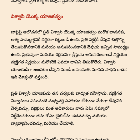
వహిస్తారు. ప్రతి ఒక్కరు దేవుని ప్రేమను పంచుకోవాలి.
విశ్వాసి యొక్క యాజకత్వం
బాప్టిస్ట్ ఆలోచనలో ప్రతి విశ్వాసి యొక్క యాజకత్వం మరొక భావనకు,
ఆత్మ సామర్థ్యానికి దగ్గరగా కట్టుబడి ఉంది. ప్రతి వ్యక్తికి దేవుని చిత్తాన్ని
తెలుసుకోవడానికి మరియు అనుసరించడానికి దేవుడు ఇచ్చిన సామర్థ్యం
ఉంది. ప్రభువుగా మరియు రక్షకునిగా క్రీస్తును అనుసరించాలనే నిర్ణయం
వ్యక్తిగత నిర్ణయం; మరొకరికి ఎవరూ దానిని తీసుకోలేరు. విశ్వాసి
యాజకుడిగా ఉండటం దేవుని నుండి బహుమతి, మానవ సాధన కాదు;
ఇది మోక్షంతో వస్తుంది.
ప్రతి విశ్వాసి యాజకుడు తన చర్యలకు బాధ్యత వహిస్తాడు. వ్యక్తిగత
విశ్వాసులు ఎటువంటి మధ్యవర్తి సహాయం లేకుండా నేరుగా దేవునికి
వెళ్ళవచ్చు. వ్యక్తులు మత అధికారులు వారు ఏమి నమ్మాలో
నిర్దేశించకుండా తమ కోసం బైబిల్‌ను చదవవచ్చు మరియు
వ్యాఖ్యానించవచ్చు మరియు చేయాలి.
విశ్వాసి యాజకులు క్రీస్తులో ఒకరికొకరు సమానంగా ఉంటారు