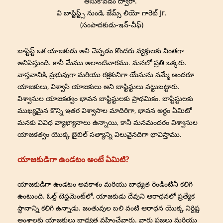
తీసుకోవడం ద్వారా.”
వి బాప్టిస్ట్స్ నుండి, జేమ్స్ లియో గారెట్ Jr.
(సంపాదకుడు-ఇన్-చీఫ్)
బాప్టిస్ట్ ఒక యాజకుడు అని చెప్పడం కొందరు వ్యక్తులకు వింతగా
అనిపిస్తుంది. కానీ మేము అలాంటివారము. మనలో ప్రతి ఒక్కరు.
వాస్తవానికి, ప్రభువుగా మరియు రక్షకునిగా యేసును నమ్మే అందరూ
యాజకులు, విశ్వాసి యాజకులు అని బాప్టిస్టులు పట్టుబట్టారు.
విశ్వాసుల యాజకత్వం భావన బాప్టిస్టులకు ప్రాథమికం. బాప్టిస్టులకు
ముఖ్యమైన కొన్ని ఇతర విశ్వాసాల మాదిరిగా, భావన అర్థం ఏమిటో
మనకు వివిధ వ్యాఖ్యానాలు ఉన్నాయి, కానీ మనమందరం విశ్వాసుల
యాజకత్వం యొక్క బైబిల్ సత్యాన్ని విలువైనదిగా భావిస్తాము.
యాజకుడిగా ఉండటం అంటే ఏమిటి?
యాజకుడిగా ఉండటం అవకాశం మరియు బాధ్యత రెండింటినీ కలిగి
ఉంటుంది. ఓల్డ్ టెస్టమెంట్‌లో, యాజకుడు దేవుని ఆరాధనలో ప్రత్యేక
స్థానాన్ని కలిగి ఉన్నాడు. జంతువుల బలి వంటి ఆరాధన యొక్క నిర్దిష్ట
అంశాలకు యాజకులు బాధ్యత వహించేవారు. వారు ప్రజలు మరియు