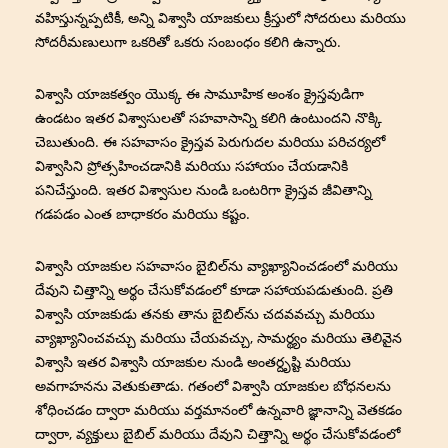
వహిస్తున్నప్పటికీ, అన్ని విశ్వాసి యాజకులు క్రీస్తులో సోదరులు మరియు
సోదరీమణులుగా ఒకరితో ఒకరు సంబంధం కలిగి ఉన్నారు.
విశ్వాసి యాజకత్వం యొక్క ఈ సామూహిక అంశం క్రైస్తవుడిగా
ఉండటం ఇతర విశ్వాసులతో సహవాసాన్ని కలిగి ఉంటుందని నొక్కి
చెబుతుంది. ఈ సహవాసం క్రైస్తవ పెరుగుదల మరియు పరిచర్యలో
విశ్వాసిని ప్రోత్సహించడానికి మరియు సహాయం చేయడానికి
పనిచేస్తుంది. ఇతర విశ్వాసుల నుండి ఒంటరిగా క్రైస్తవ జీవితాన్ని
గడపడం ఎంత బాధాకరం మరియు కష్టం.
విశ్వాసి యాజకుల సహవాసం బైబిల్‌ను వ్యాఖ్యానించడంలో మరియు
దేవుని చిత్తాన్ని అర్థం చేసుకోవడంలో కూడా సహాయపడుతుంది. ప్రతి
విశ్వాసి యాజకుడు తనకు తాను బైబిల్‌ను చదవవచ్చు మరియు
వ్యాఖ్యానించవచ్చు మరియు చేయవచ్చు, సామర్థ్యం మరియు తెలివైన
విశ్వాసి ఇతర విశ్వాసి యాజకుల నుండి అంతర్దృష్టి మరియు
అవగాహనను వెతుకుతాడు. గతంలో విశ్వాసి యాజకుల బోధనలను
శోధించడం ద్వారా మరియు వర్తమానంలో ఉన్నవారి జ్ఞానాన్ని వెతకడం
ద్వారా, వ్యక్తులు బైబిల్ మరియు దేవుని చిత్తాన్ని అర్థం చేసుకోవడంలో