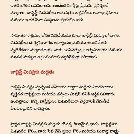
ఇతర భౌతిక అవసరాలను అందించడం క్రీస్తు ప్రేమను ప్రదర్శించే
మార్గాలు. బాప్టిస్ట్ మిషనరీలు ఆసుపత్రులు, క్లినిక్‌లు, అనాథాశ్రమాలు
మరియు ఇతర సేవా సంస్థలను ప్రారంభించారు.
సామాజిక న్యాయం కోసం పనిచేయడం కూడా బాప్టిస్ట్ మిషన్లలో భాగం.
మిషనరీలు దుర్వినియోగం, అన్యాయం మరియు అణచివేతకు
వ్యతిరేకంగా మాట్లాడతారు. వారు బానిసత్వం, జాత్యహంకారం మరియు
మానవ హక్కుల ఉల్లంఘనలకు వ్యతిరేకంగా పోరాడారు.
బాప్టిస్ట్ మిషన్లకు మద్దతు
బాప్టిస్ట్ మిషన్లు స్వచ్ఛంద సహకారం ద్వారా మద్దతు పొందుతాయి.
వ్యక్తిగత బాప్టిస్టులు మరియు చర్చిలు మిషన్ పనికి ఆర్థిక సహకారం
అందిస్తాయి. కొన్ని బాప్టిస్టులు మిషనరీలుగా వెళ్లడానికి దేవుడిచే
పిలవబడ్డారని భావిస్తారు.
ప్రార్థన బాప్టిస్ట్ మిషన్లకు మద్దతు యొక్క కీలకమైన భాగం. బాప్టిస్టులు
మిషనరీల కోసం, వారు సేవ చేసే ప్రజల కోసం మరియు సువార్త వ్యాప్తి