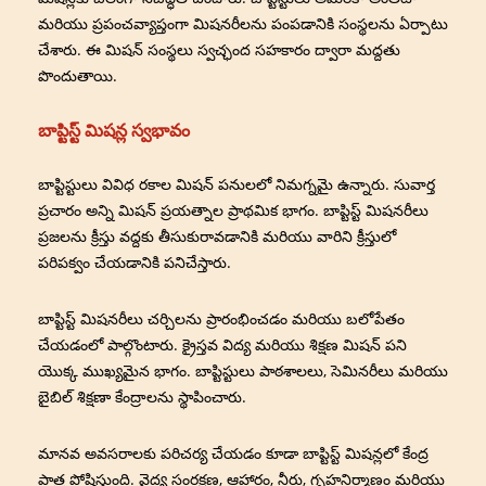
మరియు ప్రపంచవ్యాప్తంగా మిషనరీలను పంపడానికి సంస్థలను ఏర్పాటు
చేశారు. ఈ మిషన్ సంస్థలు స్వచ్ఛంద సహకారం ద్వారా మద్దతు
పొందుతాయి.
బాప్టిస్ట్ మిషన్ల స్వభావం
బాప్టిస్టులు వివిధ రకాల మిషన్ పనులలో నిమగ్నమై ఉన్నారు. సువార్త
ప్రచారం అన్ని మిషన్ ప్రయత్నాల ప్రాథమిక భాగం. బాప్టిస్ట్ మిషనరీలు
ప్రజలను క్రీస్తు వద్దకు తీసుకురావడానికి మరియు వారిని క్రీస్తులో
పరిపక్వం చేయడానికి పనిచేస్తారు.
బాప్టిస్ట్ మిషనరీలు చర్చిలను ప్రారంభించడం మరియు బలోపేతం
చేయడంలో పాల్గొంటారు. క్రైస్తవ విద్య మరియు శిక్షణ మిషన్ పని
యొక్క ముఖ్యమైన భాగం. బాప్టిస్టులు పాఠశాలలు, సెమినరీలు మరియు
బైబిల్ శిక్షణా కేంద్రాలను స్థాపించారు.
మానవ అవసరాలకు పరిచర్య చేయడం కూడా బాప్టిస్ట్ మిషన్లలో కేంద్ర
పాత్ర పోషిస్తుంది. వైద్య సంరక్షణ, ఆహారం, నీరు, గృహనిర్మాణం మరియు