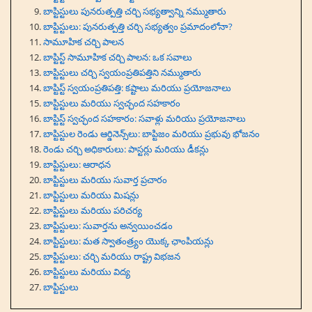
బాప్టిస్టులు పునరుత్పత్తి చర్చి సభ్యత్వాన్ని నమ్ముతారు
బాప్టిస్టులు: పునరుత్పత్తి చర్చి సభ్యత్వం ప్రమాదంలోనా?
సామూహిక చర్చి పాలన
బాప్టిస్ట్ సామూహిక చర్చి పాలన: ఒక సవాలు
బాప్టిస్టులు చర్చి స్వయంప్రతిపత్తిని నమ్ముతారు
బాప్టిస్ట్ స్వయంప్రతిపత్తి: కష్టాలు మరియు ప్రయోజనాలు
బాప్టిస్టులు మరియు స్వచ్ఛంద సహకారం
బాప్టిస్ట్ స్వచ్ఛంద సహకారం: సవాళ్లు మరియు ప్రయోజనాలు
బాప్టిస్టుల రెండు ఆర్డినెన్స్‌లు: బాప్టిజం మరియు ప్రభువు భోజనం
రెండు చర్చి అధికారులు: పాస్టర్లు మరియు డీకన్లు
బాప్టిస్టులు: ఆరాధన
బాప్టిస్టులు మరియు సువార్త ప్రచారం
బాప్టిస్టులు మరియు మిషన్లు
బాప్టిస్టులు మరియు పరిచర్య
బాప్టిస్టులు: సువార్తను అన్వయించడం
బాప్టిస్టులు: మత స్వాతంత్ర్యం యొక్క ఛాంపియన్లు
బాప్టిస్టులు: చర్చి మరియు రాష్ట్ర విభజన
బాప్టిస్టులు మరియు విద్య
బాప్టిస్టులు