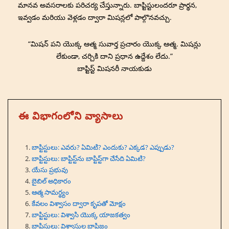
మానవ అవసరాలకు పరిచర్య చేస్తున్నారు. బాప్టిస్టులందరూ ప్రార్థన,
ఇవ్వడం మరియు వెళ్లడం ద్వారా మిషన్లలో పాల్గొనవచ్చు.
“మిషన్ పని యొక్క ఆత్మ సువార్త ప్రచారం యొక్క ఆత్మ. మిషన్లు
లేకుండా, చర్చికి దాని ప్రధాన ఉద్దేశం లేదు.”
బాప్టిస్ట్ మిషనరీ నాయకుడు
ఈ విభాగంలోని వ్యాసాలు
బాప్టిస్టులు: ఎవరు? ఏమిటి? ఎందుకు? ఎక్కడ? ఎప్పుడు?
బాప్టిస్టులు: బాప్టిస్ట్‌ను బాప్టిస్ట్‌గా చేసేది ఏమిటి?
యేసు ప్రభువు
బైబిల్ అధికారం
ఆత్మ సామర్థ్యం
కేవలం విశ్వాసం ద్వారా కృపతో మోక్షం
బాప్టిస్టులు: విశ్వాసి యొక్క యాజకత్వం
బాప్టిస్టులు: విశ్వాసుల బాప్టిజం