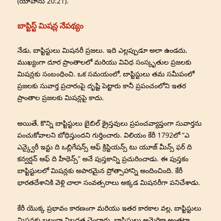
(యోహాను 20:21).
బాప్టిస్ట్ మిషన్ల నేపథ్యం
నేడు, బాప్టిస్టులు మిషనరీ ప్రజలు. ఇది ఎల్లప్పుడూ అలా ఉండదు,
ముఖ్యంగా దూర ప్రాంతాలలో మరియు వివిధ సంస్కృతుల ప్రజలకు
మిషన్లకు సంబంధించి. ఒక సమయంలో, బాప్టిస్టులు తమ సమీపంలో
ప్రజలకు సువార్త ప్రచారంపై దృష్టి పెట్టారు కానీ ప్రపంచంలోని ఇతర
ప్రాంతాల ప్రజలకు మిషన్లపై కాదు.
అయితే, కొన్ని బాప్టిస్టులు బైబిల్ క్రైస్తవులు ప్రపంచవ్యాప్తంగా సువార్తను
పంచుకోవాలని బోధిస్తుందని గుర్తించారు. విలియం కేరీ 1792లో “ఎ
ఎన్క్వైరీ ఇన్టు ది ఒబ్లిగేషన్స్ ఆఫ్ క్రిస్టియన్స్ టు యూజ్ మీన్స్ ఫర్ ది
కన్వర్షన్ ఆఫ్ ది హీథెన్స్” అనే పుస్తకాన్ని ప్రచురించాడు. ఈ పుస్తకం
బాప్టిస్టులలో మిషన్లకు అపారమైన ప్రోత్సాహాన్ని అందించింది. కేరీ
భారతదేశానికి వెళ్లి చాలా సంవత్సరాలు అక్కడ మిషనరీగా పనిచేశాడు.
కేరీ యొక్క ప్రభావం కారణంగా మరియు ఇతర కారకాల వల్ల, బాప్టిస్టులు
మిషన్లకు బలంగా నిబద్ధత చెందారు. బాప్టిస్టులు అమెరికా అంతటా