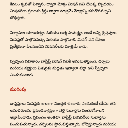
కేవలం కృపతో విశ్వాసం ద్వారా మోక్షం మిషన్ పని యొక్క హృదయం.
మిషనరీలు ప్రజలను క్రీస్తు ద్వారా మాత్రమే మోక్షాన్ని కనుగొనవచ్చని
బోధిస్తారు.
విశ్వాసుల యాజకత్వం మరియు ఆత్మ సామర్థ్యం అంటే అన్ని క్రైస్తవులు
మిషన్లలో పాల్గొనవచ్చు మరియు పాల్గొనాలి. మిషన్ పని కేవలం
ప్రత్యేకంగా పిలవబడిన మిషనరీలకు మాత్రమే కాదు.
స్వచ్ఛంద సహకారం బాప్టిస్ట్ మిషన్ పనికి అనుమతిస్తుంది. చర్చిలు
మరియు వ్యక్తులు మిషన్లకు మద్దతు ఇవ్వాలా వద్దా అని స్వేచ్ఛగా
ఎంచుకుంటారు.
ముగింపు
బాప్టిస్టులు మిషన్లకు బలంగా నిబద్ధత చెందారు ఎందుకంటే యేసు తన
అనుచరులను ప్రపంచవ్యాప్తంగా వెళ్లి సువార్తను పంచుకోవాలని
ఆజ్ఞాపించాడు. ప్రపంచం అంతటా, బాప్టిస్ట్ మిషనరీలు సువార్తను
పంచుకుతున్నారు, చర్చిలను ప్రారంభిస్తున్నారు, బోధిస్తున్నారు మరియు