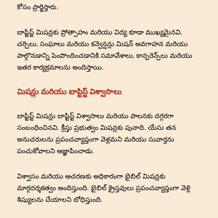
కోసం ప్రార్థిస్తారు.
బాప్టిస్ట్ మిషన్లకు ప్రోత్సాహం మరియు విద్య కూడా ముఖ్యమైనవి.
చర్చిలు, సంఘాలు మరియు కన్వెన్షన్లు మిషన్ అవగాహన మరియు
పాల్గొనడాన్ని పెంపొందించడానికి సమావేశాలు, కాన్ఫరెన్స్‌లు మరియు
ఇతర కార్యక్రమాలను అందిస్తాయి.
మిషన్లు మరియు బాప్టిస్ట్ విశ్వాసాలు
బాప్టిస్ట్ మిషన్లు బాప్టిస్ట్ విశ్వాసాలు మరియు పాలనకు దగ్గరగా
సంబంధించినవి. క్రీస్తు ప్రభుత్వం మిషన్లకు పునాది. యేసు తన
అనుచరులను ప్రపంచవ్యాప్తంగా వెళ్లమని మరియు సువార్తను
పంచుకోవాలని ఆజ్ఞాపించాడు.
విశ్వాసం మరియు ఆచరణకు అధికారంగా బైబిల్ మిషన్లకు
మార్గదర్శకత్వం అందిస్తుంది. బైబిల్ క్రైస్తవులు ప్రపంచవ్యాప్తంగా వెళ్లి
శిష్యులను చేయాలని బోధిస్తుంది.