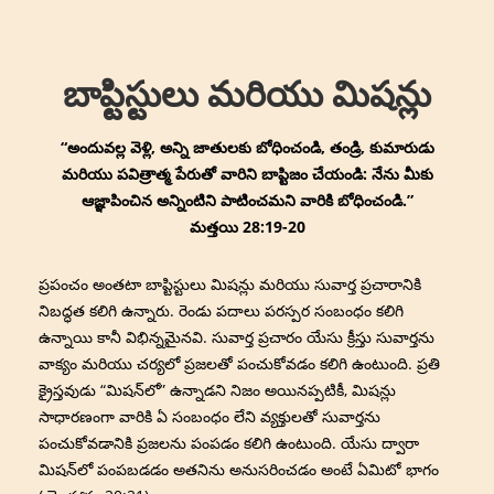
↓
Main
Skip
Navigation
to
బాప్టిస్టులు మరియు మిషన్లు
Main
Content
“అందువల్ల వెళ్లి, అన్ని జాతులకు బోధించండి, తండ్రి, కుమారుడు
మరియు పవిత్రాత్మ పేరుతో వారిని బాప్టిజం చేయండి: నేను మీకు
ఆజ్ఞాపించిన అన్నింటిని పాటించమని వారికి బోధించండి.”
మత్తయి 28:19-20
ప్రపంచం అంతటా బాప్టిస్టులు మిషన్లు మరియు సువార్త ప్రచారానికి
నిబద్ధత కలిగి ఉన్నారు. రెండు పదాలు పరస్పర సంబంధం కలిగి
ఉన్నాయి కానీ విభిన్నమైనవి. సువార్త ప్రచారం యేసు క్రీస్తు సువార్తను
వాక్యం మరియు చర్యలో ప్రజలతో పంచుకోవడం కలిగి ఉంటుంది. ప్రతి
క్రైస్తవుడు “మిషన్‌లో” ఉన్నాడని నిజం అయినప్పటికీ, మిషన్లు
సాధారణంగా వారికి ఏ సంబంధం లేని వ్యక్తులతో సువార్తను
పంచుకోవడానికి ప్రజలను పంపడం కలిగి ఉంటుంది. యేసు ద్వారా
మిషన్‌లో పంపబడడం అతనిను అనుసరించడం అంటే ఏమిటో భాగం