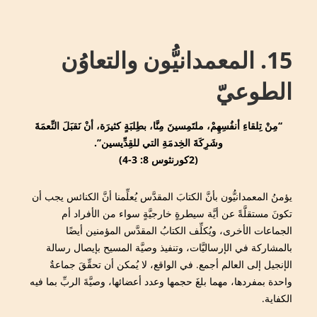
↓
Main
Skip
Navigation
to
15. المعمدانيُّون والتعاوُن
Main
Content
الطوعيّ
‘‘مِنْ تِلقاءِ أنفُسِهِمْ، ملتَمِسينَ مِنَّا، بطِلبَةٍ كثيرَة، أنْ نَقبَلَ النِّعمَةَ
وشَرِكَةَ الخِدمَةِ التي للقِدِّيسين’’.
(2كورنثوس 8: 3-4)
يؤمنُ المعمدانيُّون بأنَّ الكتابَ المقدَّس يُعلِّمنا أنَّ الكنائس يجب أن
تكونَ مستقلَّةً عن أيَّة سيطرةٍ خارجيَّةٍ سواء من الأفراد أم
الجماعات الأخرى، ويُكلِّف الكتابُ المقدَّس المؤمنين أيضًا
بالمشاركة في الإرساليَّات، وتنفيذ وصيَّة المسيح بإيصال رسالة
الإنجيل إلى العالم أجمع. في الواقع، لا يُمكن أن تحقِّقَ جماعةٌ
واحدة بمفردها، مهما بلغَ حجمها وعدد أعضائها، وصيَّةَ الربِّ بما فيه
الكفاية.