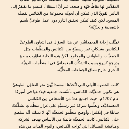
المقدَّس لها نقاطٌ قوَّة واضحة، غير أنَّ استقلالَ كنيسةٍ ما يفتقرُ إلى
التأثير القويِّ الذي يُمكن أن تُحدِثُه مجموعةٌ من الكنائس لقضيَّة
المسيح. لكن كيف يُمكن تحقيق التآزر دون عمل طوعيٍّ يتَّسم
بالتضحية والحرِّيَّة؟
تمثَّلت إجابة المعمدانيِّين عن هذا السؤال في التعاون الطوعيِّ
للكنائس بشبكاتٍ غير رسميَّةٍ من الكنائس والمنظَّمات مثل
الجمعيَّات والطوائف والمجامع، لكنَّ هذه الإجابة تطوَّرت ببطءٍ
بدرجةٍ كبيرةٍ بسبب التشكُّك المعمدانيِّ في المنظَّمات الدينيَّة
الأُخرى خارج نطاق الجماعات المحلِّيَّة.
كانت الخطوة الأولى التي اتَّخذَها المعمدانيُّون نحو التعاوُن الطوعيِّ
هي تكوين جمعيَّات الكنائس. تأسَّست جمعية فيلادلفيا في أميركا
عام 1707م، حيث اجتمع عددٌ من الأشخاص مِن الكنائس
المعمدانيَّة، ونظَّموا شركةً غير رسميَّةٍ على غرار منظَّماتٍ تشكَّلتْ
سابقًا في إنكلترا، وأوضح منظِّمو الجمعيَّة أنَّها لا تمتلك أيَّة سلطةٍ
على الكنائس. كانت الجمعيَّة قائمةً في الأساس بهدف الشركة
ومناقشة المسائل التي تُواجه الكنائس، واليوم المئات من هذه