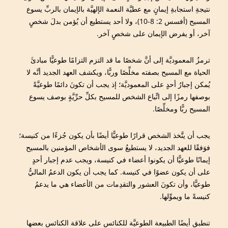
نتيجةِ استجابةِ إيمانٍ مع عطيَّة النعمة الإلهيَّة بالإيمان بالربِّ يسوع
المسيح (أفسس 2: 8-10)، ولا أحد يستطيع أن يُؤمن بدلَ شخصٍ
آخر، أو يفرض الإيمان على شخصٍ آخر.
ترمزُ المعموديَّة إلى أنَّ شخصًا ما قد التزم التزامًا طوعيًّا مبادئَ
الحياة مع المسيح بصفته مخلِّصًا وربًّا، ويكشف العهد الجديد أنَّه لا
يُمكن إجبارُ أحدٍ على المعموديَّة؛ إذ يجب أن تكونَ دائمًا طوعيَّةً
بوصفها رمزًا إلى اتِّباع الشخص للمسيح بكلِّ حرِّيَّةٍ بوصف يسوع
المسيح ربًّا ومخلِّصًا.
يجب أن يتَّخذ الشخص قرارًا طوعيًّا أيضًا بأن يكون جُزءًا من كنيسة؛
فوَفقًا للعهد الجديد، لا يستطيعُ سوى الأشخاص المؤمنين بالمسيح
إيمانًا طوعيًّا أن يكونوا أعضاء في كنيسة، ويجب عدم إجبار أحدٍ
على أن يكون عضوًا في كنيسة. كما يجب أن يكون الدعمُ الماليُّ
طوعيًّا، وأن تكونَ العشور والتقدِمات من الأعضاء هي ما يدعمُ
كنيسةً ما ويموِّلها.
تنطبق أيضًا الطبيعة الطوعيَّة للكنائس على علاقة الكنائس بعضها