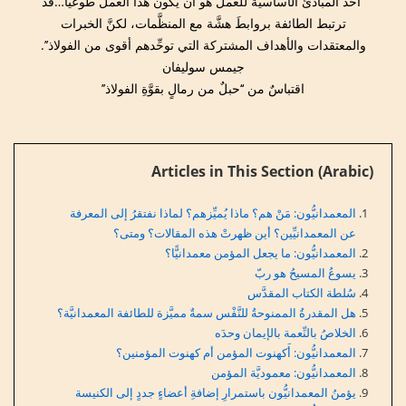
‘‘أحد المبادئ الأساسيَّة للعمل هو أن يكونَ هذا العمل طوعيًّا…قد
ترتبط الطائفة بروابطَ هشَّة مع المنظَّمات، لكنَّ الخبرات
والمعتقدات والأهداف المشتركة التي توحِّدهم أقوى من الفولاذ’’.
جيمس سوليفان
اقتباسٌ من ‘‘حبلٌ من رمالٍ بقوَّةِ الفولاذ’’
Articles in This Section (Arabic)
المعمدانيُّون: مَنْ هم؟ ماذا يُميِّزهم؟ لماذا نفتقرُ إلى المعرفة
عن المعمدانيِّين؟ أين ظهرتْ هذه المقالات؟ ومتى؟
المعمدانيُّون: ما يجعل المؤمن معمدانيًّا؟
يسوعُ المسيحُ هو ربّ
سُلطة الكتاب المقدَّس
هل المقدرةُ الممنوحةُ للنَّفْس سمةٌ مميَّزة للطائفة المعمدانيَّة؟
الخلاصُ بالنِّعمة بالإيمان وحدَه
المعمدانيُّون: أَكهنوت المؤمن أم كهنوت المؤمنين؟
المعمدانيُّون: معموديَّة المؤمن
يؤمنُ المعمدانيُّون باستمرارِ إضافةِ أعضاءٍ جددٍ إلى الكنيسة