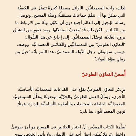
لذلك، واجَهَ المعمدانيُّون الأوائل معضلةً كبيرةً تتمثَّل في الكيفيَّة
التي يمكنُ بها أن تتمِّمَ جماعاتٌ مستقلَّةٌ وصيَّةَ المسيح، وتوصل
رسالة الإنجيل إلى العالم أجمع دون أن تكوِّن نوعًا من الارتباط ما
بين الكنائس. لكنَّ ذلك قد يُضعِفُ استقلالها. وبعد عقودٍ من التشاوُر
بروح الصَّلاة، توصَّلَ المعمدانيُّون إلى إجابةٍ عن هذا السُّؤال:
‘‘التعاوُن الطوعيّ’’ بين المعمدانيِّين والكنائس المعمدانيَّة. ووصف
جيمس سوليفان، رجل الدَّولة المعمدانيّ، هذا الأمر بأنّه ‘‘حبلٌ مِن
رمالٍ بقوَّةِ الفولاذ’’.
أُسسُ التعاوُن الطوعيّ
يرتكز التعاوُن الطوعيُّ بقوَّةٍ على القناعات المعمدانيَّة الأساسيَّة
الأُخرى، ويمثِّلُ العمل الطوعيُّ والحرِّيَّة موضوعًا يتخلَّلُ السيمفونيَّة
المعمدانيَّة الخاصَّة بالمعتقدات والأنظمة الأساسيَّة للإدارة. فمثلًا
يُؤمِن المعمدانيُّون بما يلي:
يُعلِّمنا الكتاب المقدَّس أنَّ اختبار الخلاص في المسيح هو أمرٌ طوعيٌّ
واختياريّ، فلا يُمكن إجبارُ أحدٍ على الإيمان، ولا يأتي الخلاص سوى