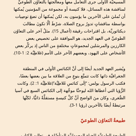
المسيحيَّة الأولى جرى التعامل معها ومعالجتها بالتعاوُن الطوعيِّ
لمناقشة هذه المسائل، فلا كنيسة أو مجموعة من المؤمنين يُمكنها
أن تُمليَ على الآخرين ما يؤمنون به، لكن يُمكنها أن تضعَ توصِيات
بواسطة مناقشاتٍ تدورُ بروح الصلاة، شرْطَ ألَّا تكونَ مطالبَ
ديكتاتوريَّة، بل اقتراحات رقيقة (أعمال 15). مثلٌ آخر على التعاوُن
الطوعيِّ في العهد الجديد، هو الموافقة على تخصيص بعض
الكارزين والمرسَلين لمجموعاتٍ مختلفةٍ من الناس إذ يركِّز بعض
الأشخاص على اليهود، وبعضهم الآخر على الأمم (غلاطِيَّة 2: 1-10).
ويُشير العهد الجديد أيضًا إلى أنَّ الكنائس الأولى في المنطقة
الجغرافيَّة ذاتها كانت تتمتَّع بنوعٍ من العلاقة ما بين بعضها بعضًا،
فكتب الرسول بولس: ‘‘إلَى كنائسِ غَلاطِيَّة’’(غلاطِيَّة 1: 2). وكانت
الرُّؤيا التي أعطاها الله ليوحنَّا موجَّهة إلى الكنائس السبع في آسيا
الصُّغرى، وكان منَ الواضح أنَّ كلَّ كنيسةٍ مستقلَّةٌ ذاتيًّا، لكنَّها
مرتبطةٌ أيضًا بالآخرين (رؤيا 1-3).
طبيعةُ التعاوُن الطوعيّ
الطبيعة الطوعيَّة للحياة المعمدانيَّة المتأصِّلة في تعاليم الكتاب