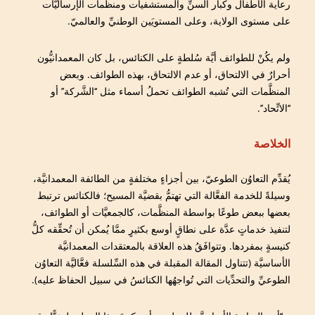
رعاية الأطفال وكبار السنِّ والمستشفيات ومنظَّمات الإرساليَّات
على مستوى الولاية، وعلى المستويَين الوطنيِّ والعالميّ.
ولم يكُنْ للطوائف أيَّة سُلطةٍ على الكنائس، بل كان المعمدانيُّون
أحرارٌ في الالتحاق، أو عدم الالتحاق، بهذه الطوائف. وبعض
المنظَّمات التي تُشبه الطوائف تحملُ أسماء مثل ‘‘الشَّركة’’ أو
‘‘الاتِّحاد’’.
الخلاصة
يُقدِّم التعاوُن الطوعيّ، بين أجزاءٍ مختلفةٍ من الطائفة المعمدانيَّة،
وسيلةً للخدمة الفعَّالة التي تهتمُّ بقضيَّة المسيح؛ فالكنائس ترتبط
بعضها ببعض طوعًا بواسطة المنظَّمات، كالجمعيَّات أو الطوائف،
لتنفيذ خدماتٍ عدَّة على نطاقٍ أوسع بكثيرٍ ممَّا يُمكن أن تُحقِّقه كلُّ
كنيسةٍ بمفردها. وتتوافَقُ هذه العلاقة بالمعتقدات المعمدانيَّة
الأساسيَّة (تتناول المقالة المقبلة في هذه السِّلسلة فعَّاليَّة التعاوُن
الطوعيِّ والتحدِّيات التي تُواجهُها الكنائسُ في سبيل الحفاظ عليه).