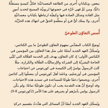
ببعض، وبكياناتٍ أُخرى من الطائفة المعمدانيَّة؛ فكلُّ كنيسةٍ مستقلَّةٌ
ذاتيًّا، ومن ثَمَّ فهي حُرَّة في خضوعِها لربوبيَّة المسيح لتحديد أمورٍ
مثل القادة وشكل العبادة فيها وكيفيَّة ارتباطها بكياناتٍ معمدانيَّةٍ
أُخرى، ولا يملك أيُّ فردٍ أو منظَّمةٍ الحقَّ في انتهاك هذه الحرِّيَّة.
أُسس التعاوُن الطوعيّ
يُوضِحُ الكتاب المقدَّس مفهومَ التعاوُن الطوعيِّ ما بين الكنائس،
ويُسجِّلُ العهد الجديد أمثلةً على مثل هذا التعاوُن بين المؤمنين في
الكنائس الأولى؛ إذ كان التعاوُن يهدف إلى الخدمة الفعَّالة التي تُلبِّي
الحاجةَ البشريَّةَ إلى الشركة والإرساليَّات الفعَّالة والكرازة، مثلًا
كَتَبَ الرسولُ بولسُ إلى الكنيسة في كورنثوس عن احتياجات
المؤمنين في أورشليم، وناشَدَ أهلَ كورِنثوس أن ينضمُّوا إلى كنائسَ
أُخرى، ويجمعوا دعمًا طوعًا للمساعدة في تسديد هذه الاحتياجات.
وقد أوضحَ أنَّ هذه التقدمة يجب أن تكونَ طوعيَّةً تمامًا، ولم يكُن
الرسول بولس يأمرُهم أو يجبرهم على هذا الأمر (2كورنثوس 8-9).
ويُسجِّل العهد الجديد أيضًا أنَّ المسائل التي هدَّدتْ بتقسيم حركةِ