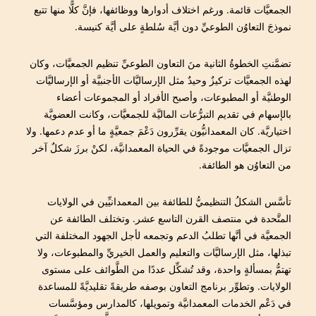
الجمعيَّات قائمة. ورغم اختلاف أدوارها ووظائفها، فإنَّ كلًّا منها تتبع
نموذجَ التعاوُن الطوعيِّ دون أيَّة سُلطةٍ على أيَّة كنيسة.
تضمَّنتِ الخطوةُ الثانية منَ التعاون الطوعيِّ تنظيم الجمعيَّات، وكان
لهذه الجمعيَّات تركيزٌ وحيدٌ مثل الإرساليَّات الأجنبيَّة أو الإرساليَّات
الوطنيَّة أو المطبوعات، وأصبح الأفراد أو المجموعات أعضاء
بالإسهام في تقديم التبرُّعات الماليَّة للجمعيَّات، وكانت العضويَّة
اختياريَّة. كان المعمدانيُّون يقرِّرون دَعْمَ جمعيَّةٍ ما أو عدم دعمها. ولا
تزال الجمعيَّات موجودةً في الحياة المعمدانيَّة، لكنْ برزَ شكلٌ آخر
من التعاوُن هو الطائفة.
تأسَّس الشكلُ التنظيميُّ للطائفة بين المعمدانيِّين في الولايات
المتَّحدة في منتصف القرن التاسع عشر. وتختلف الطائفة عن
الجمعيَّة في أنَّها تطلبُ الدعم وتجمعه لأجل الجهود المختلفة التي
تبذلها، مثل الإرساليَّات والتعليم والعمل الخيريِّ والمطبوعات، ولا
تهتمُّ بمسألةٍ واحدة، وقد تُشكِّل عددًا من الطَّوائف على مستوى
الولايات. وتطوِّر برنامج التعاون بوصفه طريقةً تقليديَّةً للمساعدة
في دَعْم الخدمات المعمدانيَّة وتمويلها، كالمدارس ومؤسَّسات