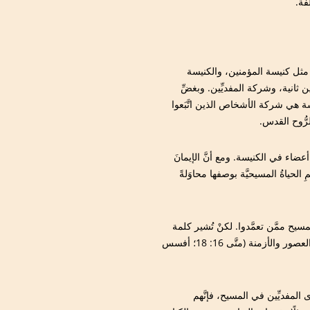
فة.
مثل كنيسة المؤمنين، والكنيسة
 ثانية، وشركة المفديِّين. وبغضِّ
ة هي شركة الأشخاص الذين اتَّبَعوا
رُّوح القدس.
أعضاء في الكنيسة. ومع أنَّ الإيمانَ
مِ الحياةُ المسيحيَّة بوصفها محاوَلةً
مسيح ممَّن تعمَّدوا. لكنْ تُشير كلمة
‘‘كنيسة’’ في القليل من نصوص العهد الجديد إلى المفديِّين من جميع العصور والأزمنة (متَّى 16: 18؛ أفسس
ى المفديِّين في المسيح، فإنَّهم