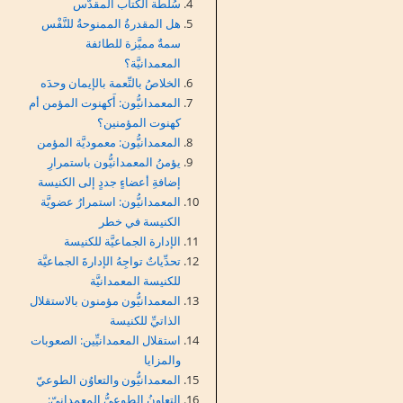
سُلطة الكتاب المقدَّس
هل المقدرةُ الممنوحةُ للنَّفْس
سمةٌ مميَّزة للطائفة
المعمدانيَّة؟
الخلاصُ بالنِّعمة بالإيمان وحدَه
المعمدانيُّون: أَكهنوت المؤمن أم
كهنوت المؤمنين؟
المعمدانيُّون: معموديَّة المؤمن
يؤمنُ المعمدانيُّون باستمرارِ
إضافةِ أعضاءٍ جددٍ إلى الكنيسة
المعمدانيُّون: استمرارُ عضويَّة
الكنيسة في خطر
الإدارة الجماعيَّة للكنيسة
تحدِّياتٌ تواجِهُ الإدارةَ الجماعيَّة
للكنيسة المعمدانيَّة
المعمدانيُّون مؤمنون بالاستقلال
الذاتيِّ للكنيسة
استقلال المعمدانيِّين: الصعوبات
والمزايا
المعمدانيُّون والتعاوُن الطوعيّ
التعاونُ الطوعيُّ المعمدانيّ: