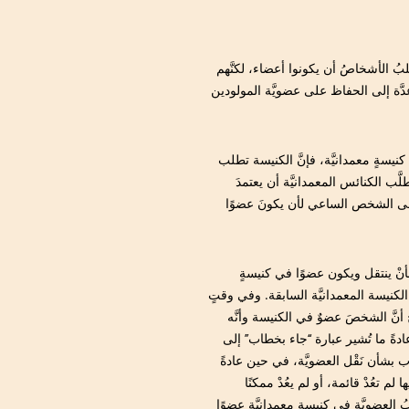
طلبُ الأشخاصُ أن يكونوا أعضاء، لكنَّهم
َّة إلى الحفاظ على عضويَّة المولودين
يسةٍ معمدانيَّة، فإنَّ الكنيسة تطلب
طلَّب الكنائس المعمدانيَّة أن يعتمدَ
 إلى الشخص الساعي لأن يكونَ عضوًا
أنْ ينتقل ويكون عضوًا في كنيسةٍ
الكنيسة المعمدانيَّة السابقة. وفي وقتٍ
 أنَّ الشخصَ عضوٌ في الكنيسة وأنَّه
ادةً ما تُشير عبارة ‘‘جاء بخطاب’’ إلى
 بشأن نَقْل العضويَّة، في حين عادةً
لم تعُدْ قائمة، أو لم يعُدْ ممكنًا
العضويَّة في كنيسةٍ معمدانيَّةٍ عضوًا