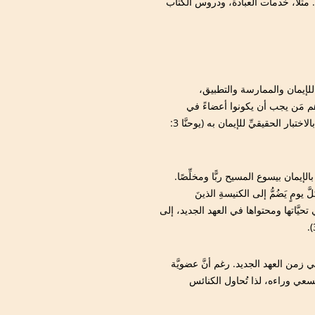
. مثلًا، خدمات العبادة، ودروس الكتاب
ة للإيمان والممارسة والتطبيق،
َهم هم مَن يجب أن يكونوا أعضاءً في
الكنيسة. ولا يأتي هذا الميلاد الثاني بمجرَّدِ ذِكْر حقائقَ عن يسوع، بل بالاختبار الحقيقيِّ للإيمان به (يوحنَّا 3:
لإيمان بيسوع المسيح ربًّا ومخلِّصًا.
يومٍ يَضُمُّ إلى الكنيسةِ الذينَ
نوِّعة في تحيَّاتها ومحتواها في العهد الجديد، إلى
ى في زمن العهد الجديد. رغم أنَّ عضويَّة
السعي وراءه، لذا تُحاول الكنائس