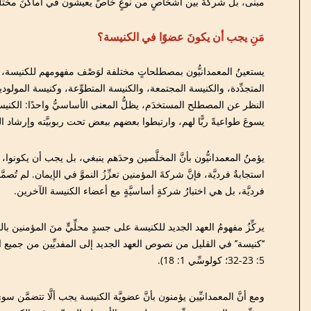
مبنى، بل شركةٌ بين أشخاصٍ من نوعٍ خاصٍّ يعيشون في أماكنَ مختل
مَنِ يجب أن يكونَ عضوًا في الكنيسة؟
يستعينُ المعمدانيُّون بمصطلحاتٍ مختلفة لوَصْف مفهومهم للكنيسة، 
المتجدِّدة، والكنيسة المجتمعة، والكنيسة المتطوِّعة، وكنيسة المولودين
النظر عن المصطلح المستخدَم، يظلُّ المعنى الأساسيُّ واحدًا: الكنيس
يسوعَ طواعيةً ربًّا لهم، وارتبطوا بعضهم ببعض تحت ربوبيَّته وإرشاد ال
يؤمنُ المعمدانيُّون بأنَّ المخلَّصين وحدَهم ينبغي، بل يجب أن يكونوا، 
استجابةٌ فرديَّة، فإنَّ شركةَ المؤمنين تعزِّزُ النموَّ في الإيمان. لم تُصمَّ
فرديَّة، بل هي اختبارُ شركةٍ أساسيَّةٍ مع أعضاء الكنيسة الآخرين.
يركِّزُ مفهومُ العهد الجديد للكنيسة على جسدٍ محلِّيٍّ منَ المؤمنين بال
5: 23-32؛ كولوسِّي 1: 18).
ومع أنَّ المعمدانيِّين يؤمنون بأنَّ عضويَّة الكنيسة يجب ألَّا تتضمَّن سو