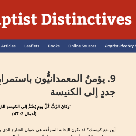
Articles
Leaflets
Books
Online Sources
Baptist Identity 
9. يؤمنُ المعمدانيُّون باستمرار
جددٍ إلى الكنيسة
‘‘وكانَ الرَّبُّ كُلَّ يومٍ يَضُمُّ إلى الكنيسةِ الذ
(أعمال 2: 47)
أين تقع كنيستك؟ قد تكون الإجابة المتوقَّعة هي عنوان الشارع الذي يقع