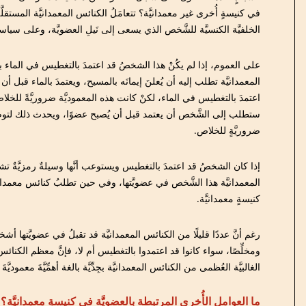
في كنيسةٍ أُخرى غير معمدانيَّة؟ تتعامَلُ الكنائس المعمدانيَّة المستقل
الخلفيَّة الكنسيَّة للشَّخص الذي يسعى إلى نَيلِ العضويَّة، وعلى سيا
على العموم، إذا لم يكُنْ هذا الشخصُ قد اعتمدَ بالتغطيس في الماء بص
المعمدانيَّة تطلب إليه أن يُعلنَ إيمانَه بالمسيح، ويعتمدَ بالماء قبل أ
اعتمدَ بالتغطيس في الماء، لكنْ كانت هذه المعموديَّة ضروريَّةً للخلاص
ستطلب إلى الشَّخص أن يعتمد قبل أن يُصبح عضوًا، ويحدث ذلك لتوضيح أنّ
ضروريَّةٍ للخلاص.
إذا كان الشخصُ قد اعتمدَ بالتغطيس ويستوعب أنَّها وسيلةٌ رمزيَّةٌ تشهدُ
المعمدانيَّة هذا الشَّخص في عضويَّتها، وفي حين تطلبُ كنائس معمدان
كنيسةٍ معمدانيَّة.
رغم أنَّ عددًا قليلًا من الكنائس المعمدانيَّة قد تقبلُ في عضويَّتها أشخ
ومخلِّصًا، سواء كانوا قد اعتمدوا بالتغطيس أم لا، فإنَّ معظم الكنائس ال
الغالبيَّة العُظمى من الكنائس المعمدانيَّة بجِدِّيَّة بالغة أهمِّيَّةَ معمودي
ما العوامل الأُخرى المرتبطة بالعضويَّة في كنيسةٍ معمدانيَّة؟