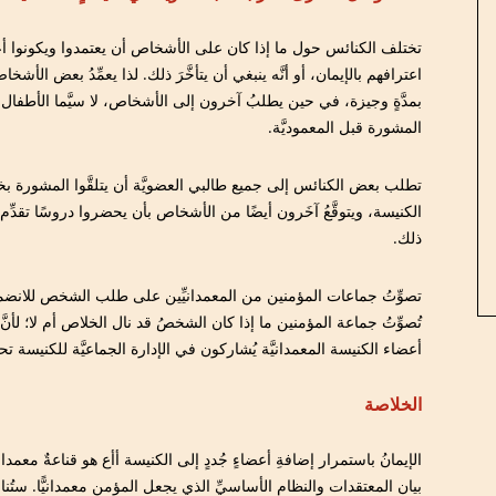
تختلف الكنائس حول ما إذا كان على الأشخاص أن يعتمدوا ويكونوا أ
اعترافهم بالإيمان، أو أنَّه ينبغي أن يتأخَّرَ ذلك. لذا يعمِّدُ بعض الأشخ
بمدَّةٍ وجيزة، في حين يطلبُ آخرون إلى الأشخاص، لا سيَّما الأطفال 
المشورة قبل المعموديَّة.
تطلب بعض الكنائس إلى جميع طالبي العضويَّة أن يتلقَّوا المشورة ب
الكنيسة، ويتوقَّعُ آخَرون أيضًا من الأشخاص بأن يحضروا دروسًا تقدِّم
ذلك.
تصوِّتُ جماعات المؤمنين من المعمدانيِّين على طلب الشخص للانضمام
تُصوِّتُ جماعة المؤمنين ما إذا كان الشخصُ قد نال الخلاص أم لا؛ لأنَّ 
أعضاء الكنيسة المعمدانيَّة يُشاركون في الإدارة الجماعيَّة للكنيسة تح
الخلاصة
الإيمانُ باستمرار إضافةِ أعضاءٍ جُددٍ إلى الكنيسة أأع هو قناعةٌ معمدان
بيان المعتقدات والنظام الأساسيِّ الذي يجعل المؤمن معمدانيًّا. ستُ