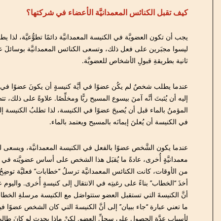
كيف تقبل الكنائس المعمدانيَّة الأعضاء في شركتها؟
يجب أن تكون العضويَّة في الكنيسة المعمدانيَّة دائمًا تطوُّعيَّة، لذا ي
ليسوا مجبَرين على فعل ذلك، وتسعى الكنائس المعمدانيَّة بوسائلَ عد
ثانية بطريقةِ قبولِ الأشخاص للعضويَّة.
عندما يطلب شخصٌ لم يكُن عضوًا في أيَّة كنيسةٍ أن يكونَ عضوًا في كن
إليه أن يُثبتَ أنَّه آمنَ بيسوع المسيح ربًّا ومخلِّصًا. علاوةً على ذلك، تت
المؤمنُ بالماء قبل أن يُصبحَ عضوًا في الكنيسة، لذا تطلبُ الكنيسة
في الكنيسة أن يُعلنَ إيمانَه بالمسيح ويعتمد بالماء.
عندما يكون الشَّخص عضوًا بالفعل في الكنيسة المعمدانيَّة، ويسعى ل
معمدانيَّةٍ أُخرى، عادةً ما يُقبَل هذا الشخص على أساس عضويَّته في 
من الأوقات، كانت الكنائس المعمدانيَّة ترسلُ ‘‘خطابات’’ فعليَّة توضِحُ
أخذَ ‘‘الخطاب’’ بناءً على رغبتِه في الانتقال إلى كنيسةٍ أُخرى. واليوم ع
أنَّ الكنيسةَ التي تستقبل العضو ستتواصَل مع الكنيسة مرسلةِ الخطاب
ما تعني عبارة ‘‘جاء ببيان’’ إلى أنَّ الكنيسةَ التي كان الشخص عضوًا فيها 
لأسبابٍ عدَّة الحصول على سجلِّ العضو. لكنْ ماذا يحدث لو كانَ طالبُ 