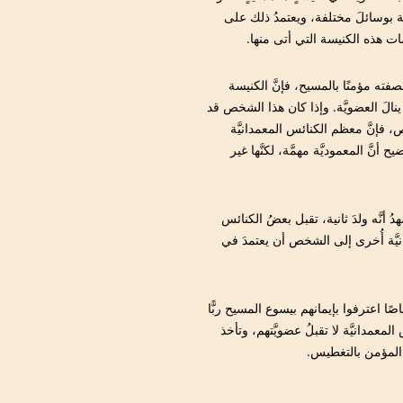
َّة بوسائلَ مختلفة، ويعتمدُ ذلك على
سات هذه الكنيسة التي أتى منها.
فته مؤمنًا بالمسيح، فإنَّ الكنيسة
ن ينالَ العضويَّة. وإذا كان هذا الشخص قد
، فإنَّ معظم الكنائس المعمدانيَّة
َ المعموديَّة مهمَّة، لكنَّها غير
 أنَّه ولدَ ثانية، تقبل بعضُ الكنائس
يَّة أُخرى إلى الشخص أن يعتمدَ في
اصًا اعترفوا بإيمانهم بيسوع المسيح ربًّا
معمدانيَّة لا تقبلُ عضويَّتهم، وتأخذ
َّةَ المؤمن بالتغطيس.