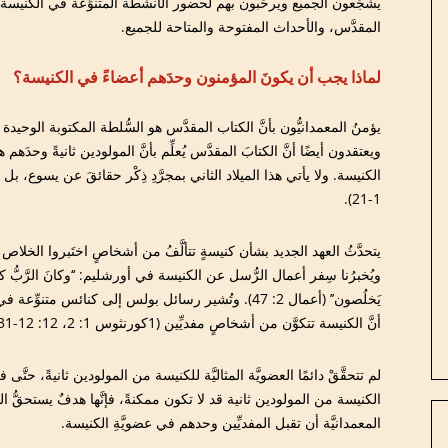
يشجِّعون الجميع ويرحِّبون بهم لحضور الأنشطة المتنوِّعة في الكنيسة
المقدَّس، والأحداث المفتوحة والمتاحة للجميع.
لماذا يجب أن يكونَ المؤمنون وحدَهم أعضاءً في الكنيسة؟
يؤمنُ المعمدانيُّون بأنَّ الكتاب المقدَّس هو السُّلطة المكتوبة الوحيد
ويعتقدون أيضًا أنَّ الكتابَ المقدَّس يُعلِّم بأنَّ المولودين ثانيةً وحد
1-21).
يتحدَّثُ العهد الجديد بشأن كنيسةٍ تتألَّفُ من أشخاصٍ اختَبروا الخلاص با
ويُخبرُنا سِفر أعمال الرُّسل عن الكنيسة في أورشليم: ‘‘وكانَ الرَّبُّ كلَّ 
يَخلُصون’’ (أعمال 2: 47). وتُشير رسائل بولس إلى كنائس مت
أنَّ الكنيسة تتكوَّن من أشخاصٍ مفديِّين (1كورنثوس 1: 2، 12: 12-31).
لم تتحقَّقْ دائمًا العضويَّة المثاليَّة للكنيسة من المولودين ثانيةً، حتَّ
الكنيسة من المولودين ثانية قد لا تكون ممكنةً، فإنَّها هدفٌ يستحقُّ 
المعمدانيَّة أن تقبل المفديِّين وحدهم في عضويَّةِ الكنيسة.