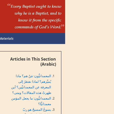
Materials
Articles in This Section
(Arabic)
المعمدانيُّون: مَنْ هم؟ ماذا
يُميِّزهم؟ لماذا نفتقرُ إلى
المعرفة عن المعمدانيِّين؟ أين
ظهرتْ هذه المقالات؟ ومتى؟
المعمدانيُّون: ما يجعل المؤمن
معمدانيًّا؟
يسوعُ المسيحُ هو ربّ