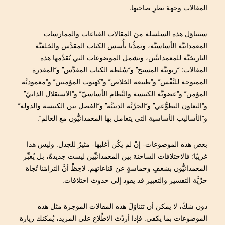
المقالات وجهةَ نظرِ صاحبها.
ستتناوَل هذه السلسلة منَ المقالات القناعات والممارسات
المعمدانيَّة الأساسيَّة، وتمدُّنا بأُسس الكتاب المقدَّس والخلفيَّة
التاريخيَّة للمعمدانيِّين، وتشمل الموضوعات التي تُقدِّمها هذه
المقالات: ‘‘ربوبيَّة المسيح’’ و‘‘سُلطة الكتاب المقدَّس’’ و‘‘المقدرة
الممنوحة للنَّفْس’’ و‘‘طبيعة الخلاص’’ و‘‘كهنوت المؤمنين’’ و‘‘معموديَّة
المؤمن’’ و‘‘عضويَّة الكنيسة والنِّظام الأساسيّ’’ و‘‘الاستقلال الذاتيّ’’
و‘‘التعاون التطوُّعي’’ و‘‘الحرِّيَّة الدينيَّة’’ و‘‘الفصل بين الكنيسة والدولة’’
و‘‘الأساليب الأساسية التي يتعامل بها المعمدانيُّون مع العالم’’.
بعض هذه الموضوعات- إنْ لم يكُن أغلبها- مثيرٌ للجدل. وليس هذا
غريبًا؛ فالاختلافات الساخنة بين المعمدانيِّين ليست جديدةً، بل يُعبِّر
المعمدانيُّون بشغفٍ وحماسةٍ عن قناعاتهم. لاحِظْ أنَّ التزامَنا تُجاهَ
حرِّيَّة التفسير والتعبير قد يقود إلى حدوث اختلافات.
دون شكّ، لا يمكن أن تتناوَلَ هذه المقالات الموجزة مثل هذه
الموضوعات بما يكفي. فإذا أردْتَ الاطِّلاع على المزيد، يُمكنك زيارة