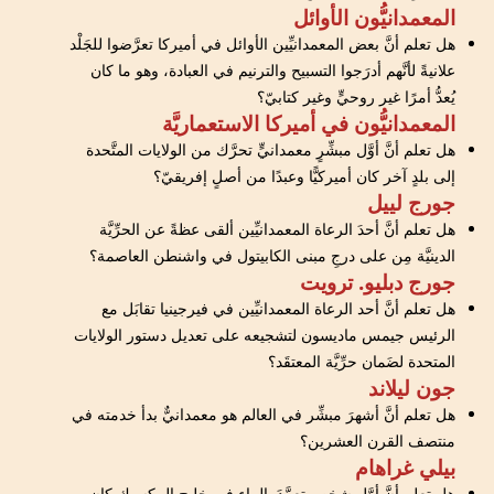
المعمدانيُّون الأوائل
هل تعلم أنَّ بعض المعمدانيِّين الأوائل في أميركا تعرَّضوا للجَلْد
علانيةً لأنَّهم أدرَجوا التسبيح والترنيم في العبادة، وهو ما كان
يُعدُّ أمرًا غير روحيٍّ وغير كتابيّ؟
المعمدانيُّون في أميركا الاستعماريَّة
هل تعلم أنَّ أوَّل مبشِّرٍ معمدانيٍّ تحرَّك من الولايات المتَّحدة
إلى بلدٍ آخر كان أميركيًّا وعبدًا من أصلٍ إفريقيّ؟
جورج لييل
هل تعلم أنَّ أحدَ الرعاة المعمدانيِّين ألقى عظةً عن الحرِّيَّة
الدينيَّة مِن على درجِ مبنى الكابيتول في واشنطن العاصمة؟
جورج دبليو. ترويت
هل تعلم أنَّ أحد الرعاة المعمدانيِّين في فيرجينيا تقابَل مع
الرئيس جيمس ماديسون لتشجيعه على تعديل دستور الولايات
المتحدة لضَمان حرِّيَّة المعتقَد؟
جون ليلاند
هل تعلم أنَّ أشهرَ مبشِّر في العالم هو معمدانيٌّ بدأ خدمته في
منتصف القرن العشرين؟
بيلي غراهام
هل تعلم أنَّ أوَّل شخصٍ تعمَّدَ بالماء في خليج المكسيك كان