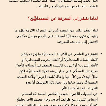
الذي يُحدِثه إيمانك المعمدانيّ؟’’ فماذا كنتَ لتُجيب؟ ستُجيب سلسلة
المقالات اللاحقة عن هذه النوعيَّة من الأسئلة.
لماذا نفتقر إلى المعرفة عن المعمدانيِّين؟
لماذا يفتقر الكثير من المعمدانيِّين إلى المعرفة اللازمة لفَهْم ما
يعنيه أن تكونَ معمدانيًّا؟ أسهمَتْ على الأرجح عواملُ عدَّة في
الافتقار إلى مثل هذه المعرفة:
انتشرَ في الماضي في الكنيسة المعمدانيَّة ما يُعرَف بِاسْم
‘‘اتِّحاد الشباب المعمدانيّ’’ أو ‘‘اتِّحاد التدريب المعمدانيّ’’ أو
‘‘اتِّحاد التدريب’’ أو ‘‘تدريب الكنيسة المنعقِد في أُمسيَّات الأحد’’.
قد يختلف المسمَّى على مدار أزمنة الحياة المعمدانيَّة، لكنْ
يظلُّ الهدفُ مِن كلٍّ منها واحدًا: ‘‘تلمذة آخرين’’ وتأكيد العقيدة
المعمدانيَّة وممارساتها وتاريخها، لكنَّ المؤسفَ أنَّ هذه
التدريبات لم تعُدْ متاحةً الآن.
في السنوات الأخيرة، شهدت الكنائس المعمدانيَّة انضمامَ
أشخاصٍ كثيرين من طوائفَ أُخرى، وجاء بعضهم الآخر بخلفيَّةٍ
كنسيَّةٍ ضعيفةٍ أو تكاد تكون معدومة. وفي كلتا الحالتَين، كانت