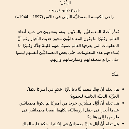
السُّبُل’’.
جورج دبليو. ترويت
راعي الكنيسة المعمدانيَّة الأولى في دالاس (1897 – 1944م)
تُقدَّر أعدادُ المعمدانيِّين بالملايين، وهم ينتشرون في جميع أنحاء
العالم. وكثيرًا ما يكون المعمدانيُّون محورَ حديث الأخبار رغمَ أنَّ
المعلومات التي يعرفها العالم عمومًا عنهم قليلةٌ جدًّا، وكثيرًا ما
يُساء فَهم هذه المعلومات، حتَّى بعض المعمدانيِّين أنفسهم ليسوا
على درايةٍ بمعتقداتِهم وممارساتهم وإرثهم.
مثلًا:
هل تعلم أنَّ قِسًّا معمدانيًّا دعا لأوَّل حُكمٍ في أميركا يكفلُ
الحرِّيَّة الدينيَّة الكاملة للجميع؟
هل تعلم أنَّ أوَّل مبشِّرَين خرجا من أميركا لم يكونا معمدانيَّين
عندما أبحرا في حقل الإرساليَّة، لكنَّهما أصبحا معمدانيَّين في
طريقهما إلى هناك؟
هل تعلم أنَّ أوَّل قسٍّ معمدانيٍّ في إنكلترا، حَكَمَ عليه الملك