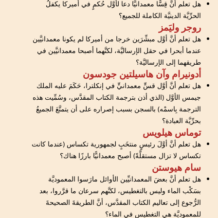
هل تعلم أنَّ قِسًّا معمدانيًّا دعا لأوَّل حُكمٍ في أميركا يكفلُ
الحرِّيَّة الدينيَّة الكاملة للجميع؟
روجر وليَمز
هل تعلم أنَّ أوَّل مبشِّرَين خرجا من أميركا لم يكونا معمدانيَّين
عندما أبحرا في حقل الإرساليَّة، لكنَّهما أصبحا معمدانيَّين في
طريقهما إلى الإرساليَّة؟
أدونيرام وآن هاسيلتين جودسون
هل تعلم أنَّ أوَّل قسٍّ معمدانيٍّ في إنكلترا، حَكَمَ عليه الملك
جيمس الأوَّل (الذي أذن بترجمة الكتاب المقدَّس، وسُمِّيت هذه
الترجمة بِاسمْه) بالسجن بسبب إصراره على أن يتمتَّعَ الجميعُ
بحرِّيَّة العبادة؟
توماس هيلويس
هل تعلم أنَّ أوَّلَ رئيسٍ منتخَبٍ لجمهورية تكساس (عندما كانت
تكساس لا تزال مستقلَّةً) أصبح معمدانيًّا بارزًا هناك؟
سام هيوستن
هل تعلم أنَّ بعضَ المعمدانيِّين الأوائل مارَسوا المعموديَّة
بسَكْب الماء وليس بالتغطيس، لكنَّهم سرعان ما قرَّروا، بعد
الرُّجوع إلى تعاليم الكتاب المقدَّس، أنَّ الطريقةَ الصحيحةَ
للمعموديَّة هي التغطيس في الماء؟