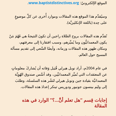
الموقع الإلكترونيّ:
www.baptistdistinctives.org
.
وسيُقدِّم هذا الموقع هذه المقالات وموارد أُخرى عن كلِّ موضوعٍ
على حِدة (باللغة الإنكليزيَّة).
نُقدِّم هذه المقالات بروح الصَّلاة راجين أن تكونَ النتيجةُ هي فَهْمَ مَنْ
يكون المعمدانيُّون وما يُميِّزهم، وسبب افتقارنا إلى معرفتهم،
ومكان ظهور هذه المقالات وزمانه، وأيضًا السَّعي إلى تقديم مسألة
المسيح حول العالم.
في عام 2004م، أراد نوبل هيرلي قُبَيل وَفاته أن يُشاركَ معلوماتٍ
عن المعتقدات التي تُميِّز المعمدانيِّين، وقد أسَّس صندوق الهُوِيَّة
المعمدانيَّة بقيادة جين ونوبل هيرلي لنَشْر هذه السلسلة، وطلبَ
إلى وليَم بينسون جونيور ودوريس تينكر إعدادَ هذه المقالات.
إجابات قِسم ‘‘هل تعلم أنَّ…؟’’ الوارد في هذه
المقالة