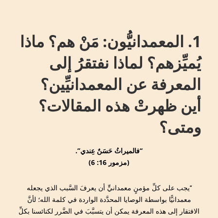
↓
Main
Skip
Navigation
to
1. المعمدانيُّون: مَنْ هم؟ ماذا
Main
Content
يُميِّزهم؟ لماذا نفتقرُ إلى
المعرفة عن المعمدانيِّين؟
أين ظهرتْ هذه المقالات؟
ومتى؟
‘‘فالميراثُ حَسَنٌ عِندي’’.
(مزمور 16: 6)
‘‘يجب على كلِّ مؤمنٍ معمدانيٍّ أن يعرفَ السَّبب الذي يجعله
معمدانيًّا بواسطة الوصايا المحدَّدة الواردة في كلمة الله؛ لأنَّ
الافتقار إلى هذه المعرفة يمكن أن يتسبَّبَ في الضَّرر لكنائسنا بكلِّ