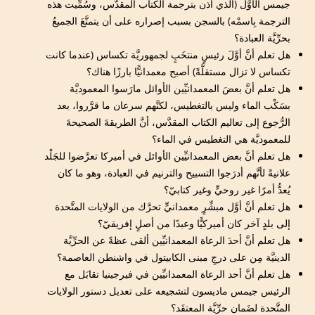
جيمس الأوَّل (الذي أذن بترجمة الكتاب المقدَّس، وسُمِّيت هذه
الترجمة بِاسمْه) بالسجن بسبب إصراره على أن يتمتَّعَ الجميعُ
بحرِّيَّة العبادة؟
هل تعلم أنَّ أوَّلَ رئيسٍ منتخَبٍ لجمهوريَّة تكساس (عندما كانت
تكساس لا تزال مستقلَّةً) أصبح معمدانيًّا بارزًا هناك؟
هل تعلم أنَّ بعضَ المعمدانيِّين الأوائل مارَسوا المعموديَّة
بسَكْب الماء وليس بالتغطيس، لكنَّهم سرعان ما قرَّروا، بعد
الرُّجوع إلى تعاليم الكتاب المقدَّس، أنَّ الطريقةَ الصحيحةَ
للمعموديَّة هي التغطيس في الماء؟
هل تعلم أنَّ بعض المعمدانيِّين الأوائل في أميركا تعرَّضوا للجَلْد
علانيةً لأنَّهم أدرَجوا التسبيح والترنيم في العبادة، وهو ما كان
يُعدُّ أمرًا غير روحيٍّ وغير كتابيّ؟
هل تعلم أنَّ أوَّل مبشِّرٍ معمدانيٍّ تحرَّك من الولايات المتَّحدة
إلى بلدٍ آخر كان أميركيًّا وعبدًا من أصلٍ إفريقيّ؟
هل تعلم أنَّ أحدَ الرعاة المعمدانيِّين ألقى عظةً عن الحرِّيَّة
الدينيَّة مِن على درجِ مبنى الكابيتول في واشنطن العاصمة؟
هل تعلم أنَّ أحد الرعاة المعمدانيِّين في فيرجينيا تقابَل مع
الرئيس جيمس ماديسون لتشجيعه على تعديل دستور الولايات
المتَّحدة لضَمان حرِّيَّة المعتقَد؟