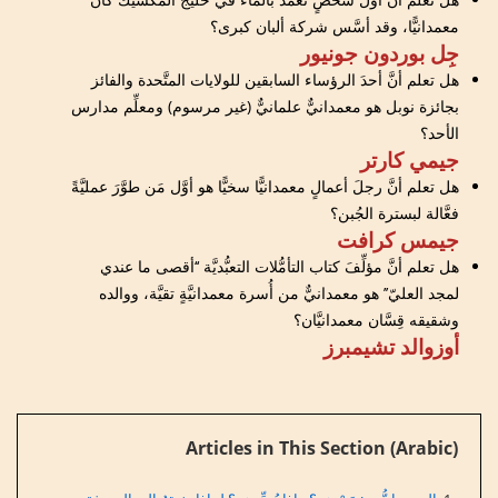
معمدانيًّا، وقد أسَّس شركة ألبان كبرى؟
جِل بوردون جونيور
هل تعلم أنَّ أحدَ الرؤساء السابقين للولايات المتَّحدة والفائز
بجائزة نوبل هو معمدانيٌّ علمانيٌّ (غير مرسوم) ومعلِّم مدارس
الأحد؟
جيمي كارتر
هل تعلم أنَّ رجلَ أعمالٍ معمدانيًّا سخيًّا هو أوَّل مَن طوَّرَ عمليَّةً
فعَّالة لبسترة الجُبن؟
جيمس كرافت
هل تعلم أنَّ مؤلِّفَ كتاب التأمُّلات التعبُّديَّة ‘‘أقصى ما عندي
لمجد العليّ’’ هو معمدانيٌّ من أُسرة معمدانيَّةٍ تقيَّة، ووالده
وشقيقه قِسَّان معمدانيَّان؟
أوزوالد تشيمبرز
Articles in This Section (Arabic)