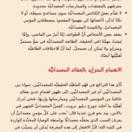
معرفتهم بالمعتقدات والممارسات المعمدانيَّة محدودة.
لا تقدِّم بعضُ الكنائس المعمدانيَّة سوى مساعدةٍ بسيطة، أو لا
تكادُ تُذكَر، لأعضائها كي يفهموا المقصودَ بمصطلحَي المؤمن
المعمدانيّ، والكنيسة المعمدانيَّة.
يعتقد بعض الأشخاص أنَّ الطوائف إمَّا أمرٌ من الماضي، وإمَّا
ليسَتْ مهمَّةً (في الحقيقة، الطائفة المعمدانيَّة في نموٍّ مستمرٍّ
ومتزايِدٍ ولا يُمكن أن تضمحلّ، كما أنَّ للاختلافات الطائفيَّة
أهمِّيَّتَها أيضًا).
الاهتمام المتزايِد بالعقائد المعمدانيَّة
أدَّى هذا التراجُع في فَهْم الماهيَّة الحقيقيَّة للمعمدانيِّين، سواء بين
المعمدانيِّين أم غير المعمدانيِّين، إلى ظهور اهتمامٍ جديدٍ بعقائدِ
عائلتنا من المؤمنين المعمدانيِّين وممارساتها وإرثها، فنحن نُدرك
أهمِّيَّة ما أعلنه جورج دبليو. ترويت، القِسُّ المعمدانيُّ الشهير في
دالاس، مِنذ نحو قرنٍ عندما قال: ‘‘يجب على كلِّ مؤمنٍ معمدانيٍّ أن
يعرفَ السبب الذي يجعلُه معمدانيًّا بواسطة الوصايا المحدَّدة الواردة
في كلمة الله؛ لأنَّ الافتقار إلى هذه المعرفة يُمكن أن يتسبَّبَ في