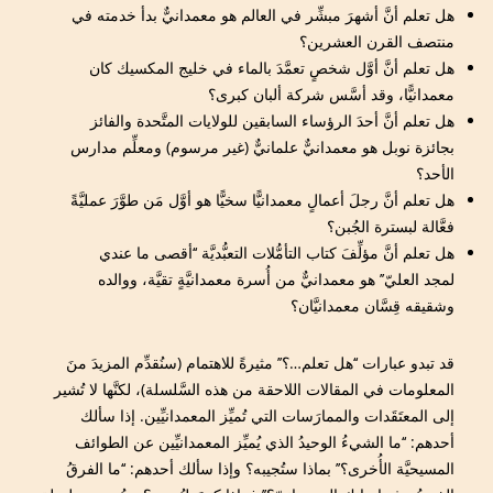
هل تعلم أنَّ أشهرَ مبشِّر في العالم هو معمدانيٌّ بدأ خدمته في
منتصف القرن العشرين؟
هل تعلم أنَّ أوَّل شخصٍ تعمَّدَ بالماء في خليج المكسيك كان
معمدانيًّا، وقد أسَّس شركة ألبان كبرى؟
هل تعلم أنَّ أحدَ الرؤساء السابقين للولايات المتَّحدة والفائز
بجائزة نوبل هو معمدانيٌّ علمانيٌّ (غير مرسوم) ومعلِّم مدارس
الأحد؟
هل تعلم أنَّ رجلَ أعمالٍ معمدانيًّا سخيًّا هو أوَّل مَن طوَّرَ عمليَّةً
فعَّالة لبسترة الجُبن؟
هل تعلم أنَّ مؤلِّفَ كتاب التأمُّلات التعبُّديَّة ‘‘أقصى ما عندي
لمجد العليّ’’ هو معمدانيٌّ من أُسرة معمدانيَّةٍ تقيَّة، ووالده
وشقيقه قِسَّان معمدانيَّان؟
قد تبدو عبارات ‘‘هل تعلم…؟’’ مثيرةً للاهتمام (سنُقدِّم المزيدَ منَ
المعلومات في المقالات اللاحقة من هذه السَّلسلة)، لكنَّها لا تُشير
إلى المعتَقَدات والممارَسات التي تُميِّز المعمدانيِّين. إذا سألك
أحدهم: ‘‘ما الشيءُ الوحيدُ الذي يُميِّز المعمدانيِّين عن الطوائف
المسيحيَّة الأُخرى؟’’ بماذا ستُجيبه؟ وإذا سألك أحدهم: ‘‘ما الفرقُ