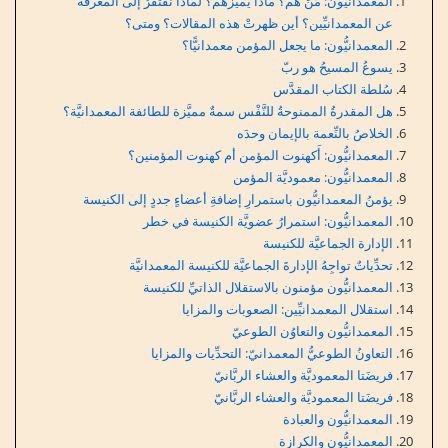
المعمدانيُّون: مَنْ هم؟ ماذا يُميِّزهم؟ لماذا نفتقرُ إلى المعرفة
عن المعمدانيِّين؟ أين ظهرتْ هذه المقالات؟ ومتى؟
المعمدانيُّون: ما يجعل المؤمن معمدانيًّا؟
يسوعُ المسيحُ هو ربّ
سُلطة الكتاب المقدَّس
هل المقدرةُ الممنوحةُ للنَّفْس سمةٌ مميَّزة للطائفة المعمدانيَّة؟
الخلاصُ بالنِّعمة بالإيمان وحدَه
المعمدانيُّون: أَكهنوت المؤمن أم كهنوت المؤمنين؟
المعمدانيُّون: معموديَّة المؤمن
يؤمنُ المعمدانيُّون باستمرارِ إضافةِ أعضاءٍ جددٍ إلى الكنيسة
المعمدانيُّون: استمرارُ عضويَّة الكنيسة في خطر
الإدارة الجماعيَّة للكنيسة
تحدِّياتٌ تواجِهُ الإدارةَ الجماعيَّة للكنيسة المعمدانيَّة
المعمدانيُّون مؤمنون بالاستقلال الذاتيِّ للكنيسة
استقلال المعمدانيِّين: الصعوبات والمزايا
المعمدانيُّون والتعاوُن الطوعيّ
التعاونُ الطوعيُّ المعمدانيّ: التحدِّيات والمزايا
فريضَتا المعموديَّة والعشاء الربَّانيّ
فريضَتا المعموديَّة والعشاء الربَّانيّ
المعمدانيُّون والعبادة
المعمدانيُّون والكرازة