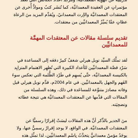
مؤتمراتٍ عن العقيدة المعمدانيَّة، كما تُنشَر كتبٌ وموادُّ أُخرى عن
المعتقدات المعمدانيَّة والإرث المعمدانيّ، ويُقدِّم المزيد منَ الرعاة
عظاتٍ عمَّا يُميِّزُ المعمدانيِّين من معتقدات.
تقديم سلسلة مقالات عن المعتقدات المهمَّة
للمعمدانيِّين
لقد تملَّك السيِّد نوبل هيرلي شغفٌ كبيرٌ دفعَه إلى المساعدة في
سَرْد قصَّة المعمدانيِّين للأعداد الكبيرة التي تُظهِر الاهتمام المتزايِد
بالكنيسة المعمدانيَّة، حتَّى يُسهِم في طَرْد الظُّلمة التي تعكس سوءَ
الفَهم والجهل بالمعمدانيِّين. في عام 2004م، قدَّم نوبل هيرلي قبل
وفاته مصادرَ متنوِّعة للمساعَدة في ذلك، وهذه السلسلة من
المقالات التي قدَّمها عن المعتقدات المعمدانيَّة هي نتيجة عطائه
وتضحِيَته.
منَ الجدير بالذِّكر أنَّ هذه المقالات ليسَتْ إقرارًا رسميًّا عن
المعتقدات المعمدانيَّة. في الواقع، لا يوجد إقرارٌ رسميٌّ عنها، ولا
يوجَدُ مؤمنٌ معمدانيٌّ يتحدَّثُ بِاسْم المعمدانيِّين، لذا تمثِّل هذه