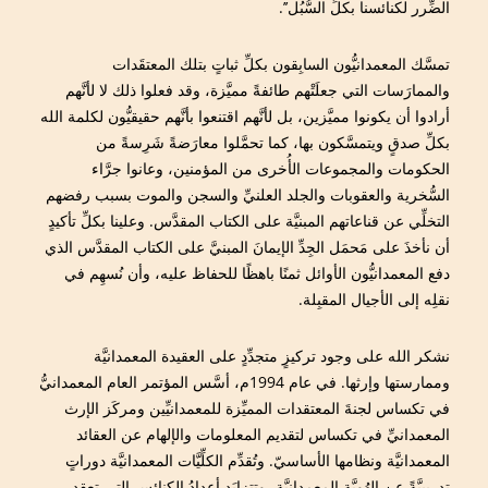
الضِّرر لكنائسنا بكلِّ السُّبُل’’.
تمسَّك المعمدانيُّون السابِقون بكلِّ ثباتٍ بتلك المعتقَدات
والممارَسات التي جعلَتْهم طائفةً مميَّزة، وقد فعلوا ذلك لا لأنَّهم
أرادوا أن يكونوا مميَّزين، بل لأنَّهم اقتنعوا بأنَّهم حقيقيُّون لكلمة الله
بكلِّ صدقٍ ويتمسَّكون بها، كما تحمَّلوا معارَضةً شَرِسةً من
الحكومات والمجموعات الأُخرى من المؤمنين، وعانوا جرَّاء
السُّخرية والعقوبات والجلد العلنيِّ والسجن والموت بسبب رفضهم
التخلِّي عن قناعاتهم المبنيَّة على الكتاب المقدَّس. وعلينا بكلِّ تأكيدٍ
أن نأخذَ على مَحمَل الجِدِّ الإيمانَ المبنيَّ على الكتاب المقدَّس الذي
دفع المعمدانيُّون الأوائل ثمنًا باهظًا للحفاظ عليه، وأن نُسهِم في
نقلِه إلى الأجيال المقبِلة.
نشكر الله على وجود تركيزٍ متجدِّدٍ على العقيدة المعمدانيَّة
وممارستها وإرثها. في عام 1994م، أسَّس المؤتمر العام المعمدانيُّ
في تكساس لجنةَ المعتقدات المميِّزة للمعمدانيِّين ومركَز الإرث
المعمدانيِّ في تكساس لتقديم المعلومات والإلهام عن العقائد
المعمدانيَّة ونظامها الأساسيّ. وتُقدِّم الكلِّيَّات المعمدانيَّة دوراتٍ
تدريبيَّةً عن الهُوِيَّة المعمدانيَّة، وتتزايَد أعدادُ الكنائس التي تعقد