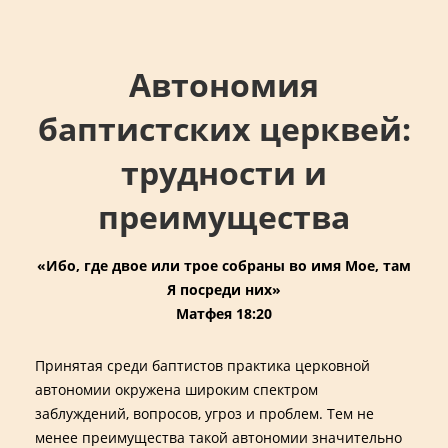
↓
Main
Skip
Navigation
to
Автономия
Main
Content
баптистских церквей:
трудности и
преимущества
«Ибо, где двое или трое собраны во имя Мое, там
Я посреди них»
Матфея 18:20
Принятая среди баптистов практика церковной
автономии окружена широким спектром
заблуждений, вопросов, угроз и проблем. Тем не
менее преимущества такой автономии значительно