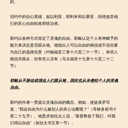
的。
旧约中的信心英雄，如以利亚，耶利米和以赛亚，拒绝放弃他
们的良心自由给政府统治者。
新约以各种方式肯定了灵魂的自由。耶稣认定个人有神赋予的
能力来决定是否跟从祂。祂指出人可以自由的相信或不信但要
为自己的选择负责（约翰福音三章十六至二十一节）。有些人
相信并跟从，但有些人没有（马太福音十九章十六至二十二
节）
耶稣从不胁迫或强迫人们跟从祂，因此也从未侵犯个人的灵魂
自由。
新约的作者一贯提出灵魂自由的概念。例如，使徒保罗写
道，“我这自由为什么被别人的良心论断呢？”（哥林多前书十
章二十九节）。他恳求加拉太人说，“基督释放了我们，叫我
们得以自由”（加拉太书五章一节）。