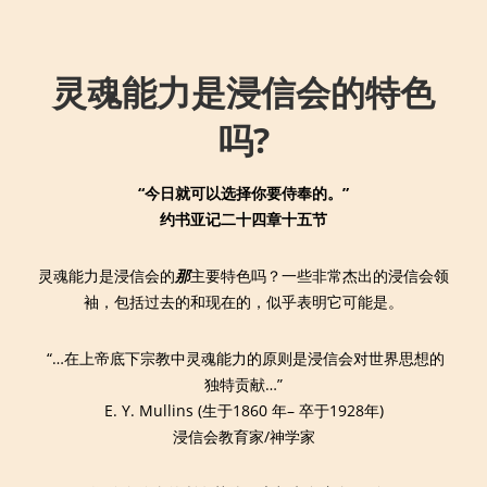
↓
Main
Skip
Navigation
to
灵魂能力是浸信会的特色
Main
Content
吗?
“今日就可以选择你要侍奉的。”
约书亚记二十四章十五节
灵魂能力是浸信会的
那
主要特色吗？一些非常杰出的浸信会领
袖，包括过去的和现在的，似乎表明它可能是。
“…在上帝底下宗教中灵魂能力的原则是浸信会对世界思想的
独特贡献…”
E. Y. Mullins (生于1860 年– 卒于1928年)
浸信会教育家/神学家