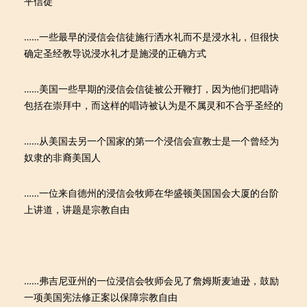
平信徒
……一些最早的浸信会信徒施行洒水礼而不是浸水礼，但很快
确定圣经教导说浸水礼才是施浸的正确方式
……美国一些早期的浸信会信徒被公开鞭打，因为他们把唱诗
包括在崇拜中，而这样的唱诗被认为是不属灵和不合乎圣经的
……从美国去另一个国家的第一个浸信会宣教士是一个曾经为
奴隶的非裔美国人
……一位来自德州的浸信会牧师在华盛顿美国国会大厦的台阶
上讲道，讲题是宗教自由
……弗吉尼亚州的一位浸信会牧师会见了詹姆斯麦迪逊，鼓励
一项美国宪法修正案以保障宗教自由