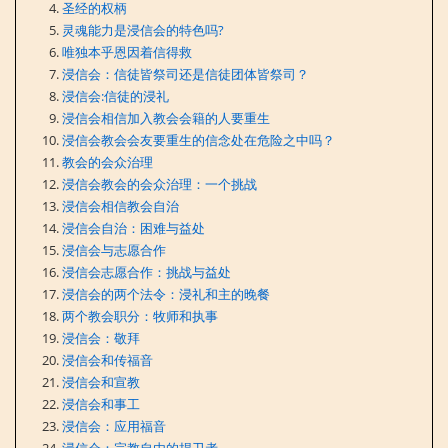
圣经的权柄
灵魂能力是浸信会的特色吗?
唯独本乎恩因着信得救
浸信会：信徒皆祭司还是信徒团体皆祭司？
浸信会:信徒的浸礼
浸信会相信加入教会会籍的人要重生
浸信会教会会友要重生的信念处在危险之中吗？
教会的会众治理
浸信会教会的会众治理：一个挑战
浸信会相信教会自治
浸信会自治：困难与益处
浸信会与志愿合作
浸信会志愿合作：挑战与益处
浸信会的两个法令：浸礼和主的晚餐
两个教会职分：牧师和执事
浸信会：敬拜
浸信会和传福音
浸信会和宣教
浸信会和事工
浸信会：应用福音
浸信会：宗教自由的捍卫者