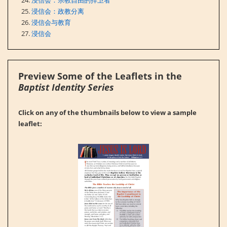
浸信会：政教分离
浸信会与教育
浸信会
Preview Some of the Leaflets in the
Baptist Identity Series
Click on any of the thumbnails below to view a sample
leaflet: