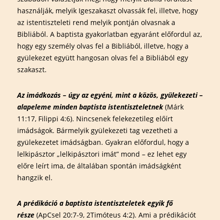
használják, melyik Igeszakaszt olvassák fel, illetve, hogy
az istentiszteleti rend melyik pontján olvasnak a
Bibliából. A baptista gyakorlatban egyaránt előfordul az,
hogy egy személy olvas fel a Bibliából, illetve, hogy a
gyülekezet együtt hangosan olvas fel a Bibliából egy
szakaszt.
Az imádkozás – úgy az egyéni, mint a közös, gyülekezeti –
alapeleme minden baptista istentiszteletnek
(Márk
11:17, Filippi 4:6). Nincsenek felekezetileg előírt
imádságok. Bármelyik gyülekezeti tag vezetheti a
gyülekezetet imádságban. Gyakran előfordul, hogy a
lelkipásztor „lelkipásztori imát” mond – ez lehet egy
előre leírt ima, de általában spontán imádságként
hangzik el.
A prédikáció a baptista istentiszteletek egyik fő
része
(ApCsel 20:7-9, 2Timóteus 4:2). Ami a prédikációt