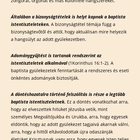
zongorát, orgonát és más különféle hangszereket.
Általában a bizonyságtételek is helyt kapnak a baptista
istentiszteleteken.
A bizonyságtétel témája függ a
bizonyságtevőtől és attól, hogy aktuálisan mire helyezik
a hangsúlyt az adott gyülekezetben.
Adománygyűjtést is tartanak rendszerint az
istentiszteletek alkalmával
(1Korinthus 16:1-2). A
baptista gyülekezetek fenntartását a rendszeres és eseti
önkéntes adományok biztosítják.
A döntéshozatalra történő felszólítás is része a legtöbb
baptista istentiszteletnek.
Ez a döntés vonatkozhat arra,
hogy az elveszettek hitüket Jézusba vetik, mint
személyes Megváltójukba és Urukba, arra, hogy egyesek
eldöntik, hogy az adott gyülekezet tagjaivá akarnak válni,
arra, hogy a hittől eltávolodottak újra odaszánják
életüket Krisztusnak, vagy arra, hogy egyesek Isten teljes