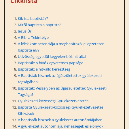
Cikklista
Kik is a baptisták?
Mitől baptista a baptista?
Jézus Úr
A Biblia Tekintélye
A lélek kompetenciája a meghatározó jellegzetesen
baptista elv?
Üdvösség egyedül kegyelemből, hit által
Baptisták: A hívők egyetemes papsága
Baptisták: a hitvalló keresztség
A Baptisták hisznek az újjászületettek gyülekezeti
tagságában
Baptisták: Veszélyben az Újjászületettek Gyülekezeti
Tagsága?
Gyülekezeti-közösségi Gyülekezetvezetés
Baptista Gyülekezeti-közösségi Gyülekezetvezetés:
Kihívások
A baptisták hisznek a gyülekezet autonómiájában
A gyülekezet autonómiája, nehézségek és előnyök