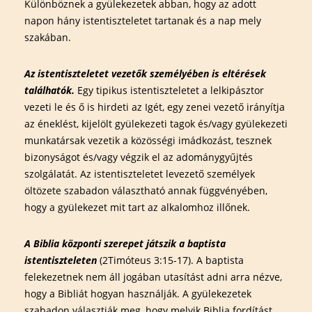
Különböznek a gyülekezetek abban, hogy az adott
napon hány istentiszteletet tartanak és a nap mely
szakában.
Az istentiszteletet vezetők személyében is eltérések
találhatók.
Egy tipikus istentiszteletet a lelkipásztor
vezeti le és ő is hirdeti az Igét, egy zenei vezető irányítja
az éneklést, kijelölt gyülekezeti tagok és/vagy gyülekezeti
munkatársak vezetik a közösségi imádkozást, tesznek
bizonyságot és/vagy végzik el az adománygyűjtés
szolgálatát. Az istentiszteletet levezető személyek
öltözete szabadon választható annak függvényében,
hogy a gyülekezet mit tart az alkalomhoz illőnek.
A Biblia központi szerepet játszik a baptista
istentiszteleten
(2Timóteus 3:15-17). A baptista
felekezetnek nem áll jogában utasítást adni arra nézve,
hogy a Bibliát hogyan használják. A gyülekezetek
szabadon választják meg, hogy melyik Biblia fordítást