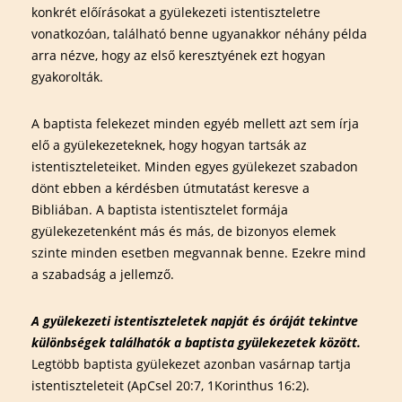
konkrét előírásokat a gyülekezeti istentiszteletre
vonatkozóan, található benne ugyanakkor néhány példa
arra nézve, hogy az első keresztyének ezt hogyan
gyakorolták.
A baptista felekezet minden egyéb mellett azt sem írja
elő a gyülekezeteknek, hogy hogyan tartsák az
istentiszteleteiket. Minden egyes gyülekezet szabadon
dönt ebben a kérdésben útmutatást keresve a
Bibliában. A baptista istentisztelet formája
gyülekezetenként más és más, de bizonyos elemek
szinte minden esetben megvannak benne. Ezekre mind
a szabadság a jellemző.
A gyülekezeti istentiszteletek napját és óráját tekintve
különbségek találhatók a baptista gyülekezetek között.
Legtöbb baptista gyülekezet azonban vasárnap tartja
istentiszteleteit (ApCsel 20:7, 1Korinthus 16:2).