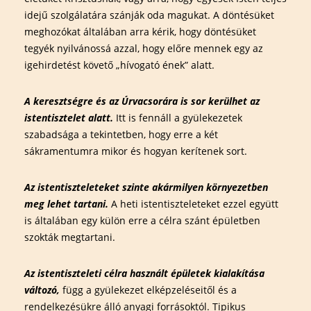
idejű szolgálatára szánják oda magukat. A döntésüket
meghozókat általában arra kérik, hogy döntésüket
tegyék nyilvánossá azzal, hogy előre mennek egy az
igehirdetést követő „hívogató ének” alatt.
A keresztségre és az Úrvacsorára is sor kerülhet az
istentisztelet alatt.
Itt is fennáll a gyülekezetek
szabadsága a tekintetben, hogy erre a két
sákramentumra mikor és hogyan kerítenek sort.
Az istentiszteleteket szinte akármilyen környezetben
meg lehet tartani.
A heti istentiszteleteket ezzel együtt
is általában egy külön erre a célra szánt épületben
szokták megtartani.
Az istentiszteleti célra használt épületek kialakítása
változó,
függ a gyülekezet elképzeléseitől és a
rendelkezésükre álló anyagi forrásoktól. Tipikus