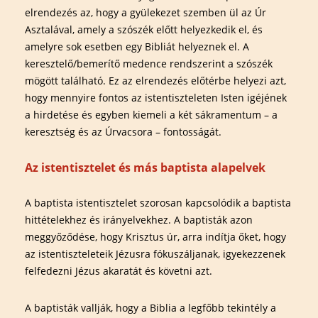
elrendezés az, hogy a gyülekezet szemben ül az Úr
Asztalával, amely a szószék előtt helyezkedik el, és
amelyre sok esetben egy Bibliát helyeznek el. A
keresztelő/bemerítő medence rendszerint a szószék
mögött található. Ez az elrendezés előtérbe helyezi azt,
hogy mennyire fontos az istentiszteleten Isten igéjének
a hirdetése és egyben kiemeli a két sákramentum – a
keresztség és az Úrvacsora – fontosságát.
Az istentisztelet és más baptista alapelvek
A baptista istentisztelet szorosan kapcsolódik a baptista
hittételekhez és irányelvekhez. A baptisták azon
meggyőződése, hogy Krisztus úr, arra indítja őket, hogy
az istentiszteleteik Jézusra fókuszáljanak, igyekezzenek
felfedezni Jézus akaratát és követni azt.
A baptisták vallják, hogy a Biblia a legfőbb tekintély a