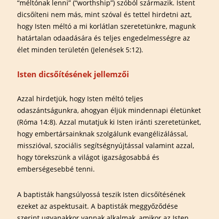
“méltónak lenni” (“worthship”) szóból származik. Istent
dicsőíteni nem más, mint szóval és tettel hirdetni azt,
hogy Isten méltó a mi korlátlan szeretetünkre, magunk
határtalan odaadására és teljes engedelmességre az
élet minden területén (Jelenések 5:12).
Isten dicsőítésének jellemzői
Azzal hirdetjük, hogy Isten méltó teljes
odaszántságunkra, ahogyan éljük mindennapi életünket
(Róma 14:8). Azzal mutatjuk ki Isten iránti szeretetünket,
hogy embertársainknak szolgálunk evangélizálással,
misszióval, szociális segítségnyújtással valamint azzal,
hogy törekszünk a világot igazságosabbá és
emberségesebbé tenni.
A baptisták hangsúlyossá teszik Isten dicsőítésének
ezeket az aspektusait. A baptisták meggyőződése
szerint ugyanakkor vannak alkalmak, amikor az Isten