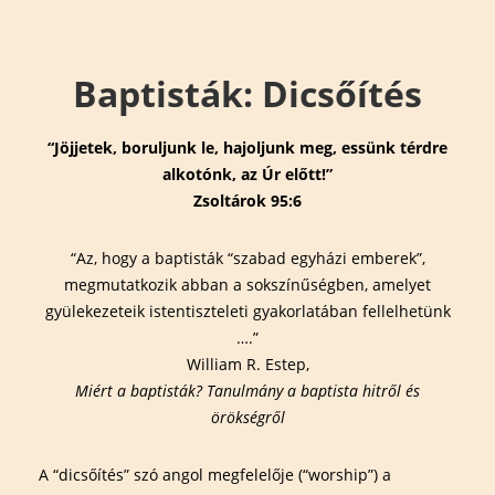
↓
Main
Skip
Navigation
to
Baptisták: Dicsőítés
Main
Content
“Jöjjetek, boruljunk le, hajoljunk meg, essünk térdre
alkotónk, az Úr előtt!”
Zsoltárok 95:6
“Az, hogy a baptisták “szabad egyházi emberek”,
megmutatkozik abban a sokszínűségben, amelyet
gyülekezeteik istentiszteleti gyakorlatában fellelhetünk
….”
William R. Estep,
Miért a baptisták? Tanulmány a baptista hitről és
örökségről
A “dicsőítés” szó angol megfelelője (“worship”) a