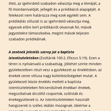
illeti, az igehirdető szabadon választja meg a témáját, a
fő mondanivalóját, jellegét és a prédikáció alapigéjét. A
felekezet nem határozza meg ezek egyikét sem. A
prédikálás stílusát is az igehirdető választja meg,
egyesek előre leírt prédikációt olvasnak fel, mások
jegyzetekre támaszkodva, megint mások teljesen
szabadon prédikálnak.
A zenének jelentős szerep jut a baptista
istentiszteleteken
(Zsoltárok 100:2, Efezus 5:19). Ezen a
téren is nyilvánvaló a szabadság. Jóllehet szinte minden
gyülekezetben részt vesz a gyülekezet az éneklésben, az
énekek zenei stílusa nagy különbözőségeket mutat. A
gyülekezeti közös éneklés mellett a baptista
istentiszteleteken felcsendülnek énekkari énekek,
megszólalnak dicsőítő csoportok, szólisták és
énekegyüttesek is. Az istentiszteleteken használt
hangszerek is széles skálán mozognak, ideértve a