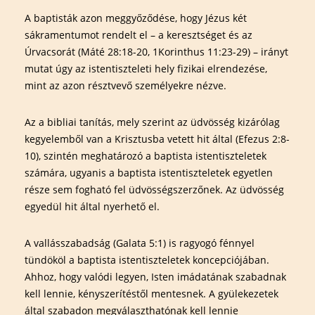
A baptisták azon meggyőződése, hogy Jézus két
sákramentumot rendelt el – a keresztséget és az
Úrvacsorát (Máté 28:18-20, 1Korinthus 11:23-29) – irányt
mutat úgy az istentiszteleti hely fizikai elrendezése,
mint az azon résztvevő személyekre nézve.
Az a bibliai tanítás, mely szerint az üdvösség kizárólag
kegyelemből van a Krisztusba vetett hit által (Efezus 2:8-
10), szintén meghatározó a baptista istentiszteletek
számára, ugyanis a baptista istentiszteletek egyetlen
része sem fogható fel üdvösségszerzőnek. Az üdvösség
egyedül hit által nyerhető el.
A vallásszabadság (Galata 5:1) is ragyogó fénnyel
tündököl a baptista istentiszteletek koncepciójában.
Ahhoz, hogy valódi legyen, Isten imádatának szabadnak
kell lennie, kényszerítéstől mentesnek. A gyülekezetek
által szabadon megválaszthatónak kell lennie