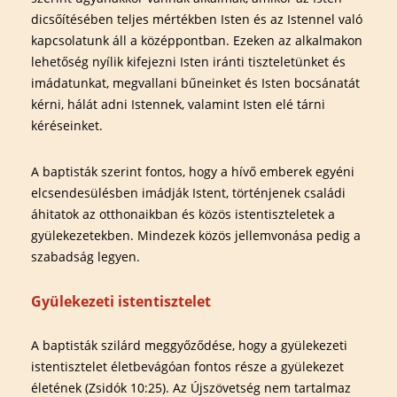
dicsőítésében teljes mértékben Isten és az Istennel való
kapcsolatunk áll a középpontban. Ezeken az alkalmakon
lehetőség nyílik kifejezni Isten iránti tiszteletünket és
imádatunkat, megvallani bűneinket és Isten bocsánatát
kérni, hálát adni Istennek, valamint Isten elé tárni
kéréseinket.
A baptisták szerint fontos, hogy a hívő emberek egyéni
elcsendesülésben imádják Istent, történjenek családi
áhitatok az otthonaikban és közös istentiszteletek a
gyülekezetekben. Mindezek közös jellemvonása pedig a
szabadság legyen.
Gyülekezeti istentisztelet
A baptisták szilárd meggyőződése, hogy a gyülekezeti
istentisztelet életbevágóan fontos része a gyülekezet
életének (Zsidók 10:25). Az Újszövetség nem tartalmaz