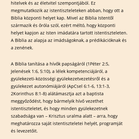
hitelvek és az életvitel szempontjából. Ez
megmutatkozik az istentiszteleteken abban, hogy ott a
Biblia központi helyet kap. Mivel az Biblia Istentől
származik és őróla szól, ezért méltó, hogy központi
helyet kapjon az Isten imádatára tartott istentiszteleten.
A Biblia az alapja az imádságoknak, a prédikációknak és
a zenének.
A Biblia tanítása a hívők papságáról (1Péter 2:5,
Jelenések 1:6, 5:10), a lélek kompetenciájáról, a
gyülekezeti-közösségi gyülekezetvezetésről és a
gyülekezet autonómiájáról (ApCsel 6:1-6, 13:1-3,
2Korinthus 8:1-8) alátámasztja azt a baptista
meggyőződést, hogy bármelyik hívő vezethet
istentiszteletet, és hogy minden gyülekezetnek
szabadsága van – Krisztus uralma alatt – arra, hogy
meghatározza saját istentiszteletei helyét, programját
és levezetőit.