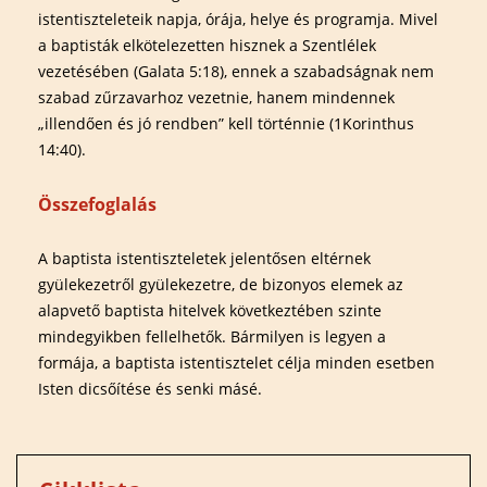
istentiszteleteik napja, órája, helye és programja. Mivel
a baptisták elkötelezetten hisznek a Szentlélek
vezetésében (Galata 5:18), ennek a szabadságnak nem
szabad zűrzavarhoz vezetnie, hanem mindennek
„illendően és jó rendben” kell történnie (1Korinthus
14:40).
Összefoglalás
A baptista istentiszteletek jelentősen eltérnek
gyülekezetről gyülekezetre, de bizonyos elemek az
alapvető baptista hitelvek következtében szinte
mindegyikben fellelhetők. Bármilyen is legyen a
formája, a baptista istentisztelet célja minden esetben
Isten dicsőítése és senki másé.