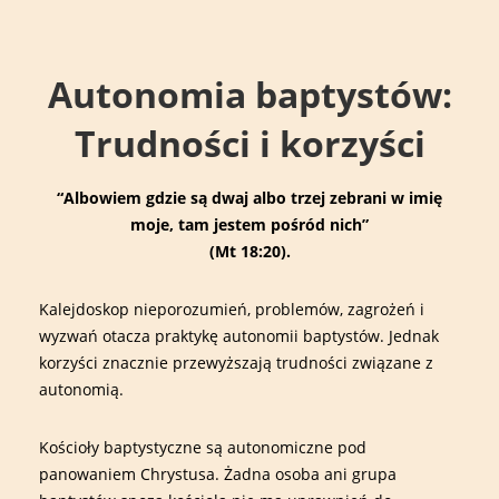
↓
Main
Skip
Navigation
to
Autonomia baptystów:
Main
Content
Trudności i korzyści
“Albowiem gdzie są dwaj albo trzej zebrani w imię
moje, tam jestem pośród nich”
(Mt 18:20).
Kalejdoskop nieporozumień, problemów, zagrożeń i
wyzwań otacza praktykę autonomii baptystów. Jednak
korzyści znacznie przewyższają trudności związane z
autonomią.
Kościoły baptystyczne są autonomiczne pod
panowaniem Chrystusa. Żadna osoba ani grupa