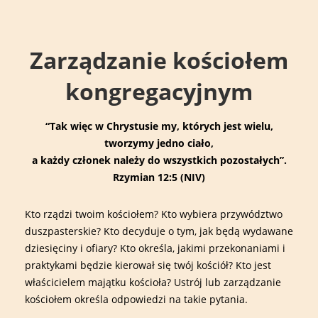
↓
Main
Skip
Navigation
to
Zarządzanie kościołem
Main
Content
kongregacyjnym
“Tak więc w Chrystusie my, których jest wielu,
tworzymy jedno ciało,
a każdy członek należy do wszystkich pozostałych”.
Rzymian 12:5 (NIV)
Kto rządzi twoim kościołem? Kto wybiera przywództwo
duszpasterskie? Kto decyduje o tym, jak będą wydawane
dziesięciny i ofiary? Kto określa, jakimi przekonaniami i
praktykami będzie kierował się twój kościół? Kto jest
właścicielem majątku kościoła? Ustrój lub zarządzanie
kościołem określa odpowiedzi na takie pytania.