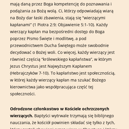
mają daną przez Boga kompetencję do poznawania i
podążania za Bożą wolą. Ci, którzy odpowiadają wiarą
na Boży dar łaski zbawienia, stają się “wierzącymi
kapłanami” (1 Piotra 2:9; Objawienie 5:1-10). Każdy
wierzący kapłan ma bezpośredni dostęp do Boga
poprzez Pismo Święte i modlitwę, a pod
przewodnictwem Ducha Świętego może swobodnie
decydować o Bożej woli. Co więcej, każdy wierzący jest
również częścią “królewskiego kapłaństwa”, w którym
Jezus Chrystus jest Najwyższym Kapłanem
(Hebrajczyków 7-10). To kapłaństwo jest społecznością,
w której każdy wierzący kapłan ma szukać Bożego
kierownictwa jako współpracująca część tej
społeczności.
Odrodzone członkostwo w Kościele ochrzczonych
wierzących.
Baptyści wytrwale trzymają się biblijnego
nauczania, że kościół powinien składać się tylko z tych,