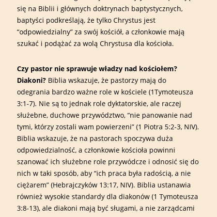
się na Biblii i głównych doktrynach baptystycznych,
baptyści podkreślają, że tylko Chrystus jest
“odpowiedzialny” za swój kościół, a członkowie mają
szukać i podążać za wolą Chrystusa dla kościoła.
Czy pastor nie sprawuje władzy nad kościołem?
Diakoni?
Biblia wskazuje, że pastorzy mają do
odegrania bardzo ważne role w kościele (1Tymoteusza
3:1-7). Nie są to jednak role dyktatorskie, ale raczej
służebne, duchowe przywództwo, “nie panowanie nad
tymi, którzy zostali wam powierzeni” (1 Piotra 5:2-3, NIV).
Biblia wskazuje, że na pastorach spoczywa duża
odpowiedzialność, a członkowie kościoła powinni
szanować ich służebne role przywódcze i odnosić się do
nich w taki sposób, aby “ich praca była radością, a nie
ciężarem” (Hebrajczyków 13:17, NIV). Biblia ustanawia
również wysokie standardy dla diakonów (1 Tymoteusza
3:8-13), ale diakoni mają być sługami, a nie zarządcami